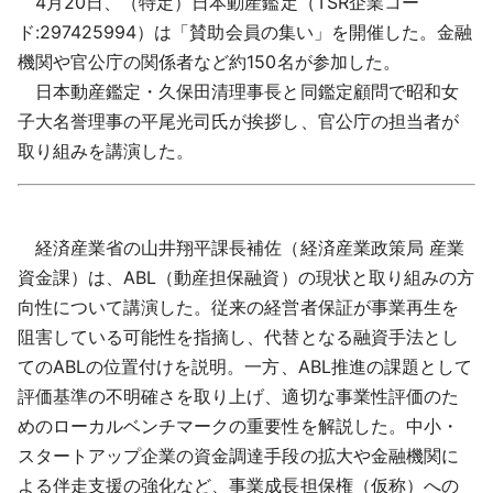
4月20日、（特定）日本動産鑑定（TSR企業コー
採用情報
ド:297425994）は「賛助会員の集い」を開催した。金融
機関や官公庁の関係者など約150名が参加した。
よくあるご質問
日本動産鑑定・久保田清理事長と同鑑定顧問で昭和女
子大名誉理事の平尾光司氏が挨拶し、官公庁の担当者が
English
取り組みを講演した。
経済産業省の山井翔平課長補佐（経済産業政策局 産業
資金課）は、ABL（動産担保融資）の現状と取り組みの方
向性について講演した。従来の経営者保証が事業再生を
阻害している可能性を指摘し、代替となる融資手法とし
てのABLの位置付けを説明。一方、ABL推進の課題として
評価基準の不明確さを取り上げ、適切な事業性評価のた
めのローカルベンチマークの重要性を解説した。中小・
スタートアップ企業の資金調達手段の拡大や金融機関に
よる伴走支援の強化など、事業成長担保権（仮称）への