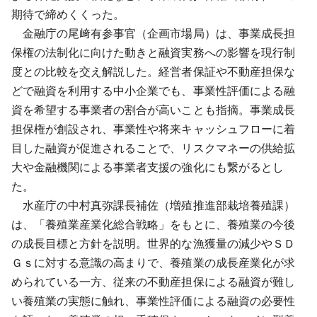
期待で締めくくった。
金融庁の尾﨑有参事官（企画市場局）は、事業成長担
保権の法制化に向けた動きと融資実務への影響を現行制
度との比較を交え解説した。経営者保証や不動産担保な
どで融資を利用する中小企業でも、事業性評価による融
資を希望する事業者の割合が高いことも指摘。事業成長
担保権が創設され、事業性や将来キャッシュフローに着
目した融資が促進されることで、リスクマネーの供給拡
大や金融機関による事業者支援の強化にも繋がるとし
た。
水産庁の中村真弥課長補佐（増殖推進部栽培養殖課）
は、「養殖業産業化総合戦略」をもとに、養殖業の今後
の成長目標と方針を説明。世界的な漁獲量の減少やＳＤ
Ｇｓに対する意識の高まりで、養殖業の成長産業化が求
められている一方、従来の不動産担保による融資が難し
い養殖業の実態に触れ、事業性評価による融資の必要性