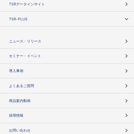
目的で探す
TSRデータインサイト
創業のあゆみ
ニーズで探す
TSR-PLUS
TSRのCSR
役割で探す
TSR-PLUSトップ
支社店一覧
ニュース・リリース
失敗しない与信管理とは
決算情報
セミナー・イベント
海外取引のノウハウ
パートナー体制
導入事例
企業データの有効活用
マルチステークホルダー
よくあるご質問
コンプライアンスチェック
商品案内動画
用語辞典
採用情報
お問い合わせ