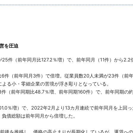
経営を圧迫
5件（前年同月比127.2％増）で、前年同月（11件）から2.2
件（前年同月3件）で倍増。従業員数20人未満が23件（前年同
りによる小・零細企業の苦境が浮き彫りとなっている。
8件（前年同期比48.7％増、前年同期160件）で、前年同期の約
101.0％増）で、2022年2月より13カ月連続で前年同月を上
、負債総額は前年同月から倍増した。
円前後を推移し、価格の高止まりが長期化しているが、運賃へ