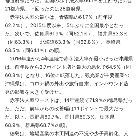
都道府県だった。全国の赤字法人率66.1％を上回ったのは
21都府県、下回ったのは26道府県。
赤字法人率の最小は、青森県の61.7％（前年度
62.2％）。2015年度以来、5年ぶりに全国最小となっ
た。次いで、佐賀県61.9％（同62.1％）、福井県63.3％
（同63.3％）、北海道63.3％（同62.8％）、長崎県
63.5％（同64.1％）の順。
2016年度から4年連続で赤字法人率が最小だった沖縄県
は、前年度から3.7ポイント増と最大の悪化で64.5％（同
60.8％）となり、16位に転落した。観光業が主要産業の
沖縄県は、コロナ禍の外出や旅行自粛、インバウンド蒸
発の影響を大きく受けた。
赤字法人率ワーストは、14年連続で71.9％の徳島県だっ
た。ただ、前年からの改善幅は1.1ポイントで最大だっ
た。以下、長野県69.7％、香川県69.3％、栃木県
68.9％、群馬県68.7％の順。
徳島は、地場産業の木工関連の不況や少子高齢化、人