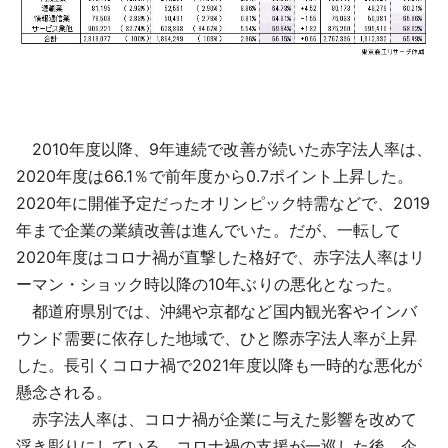
2010年度以降、9年連続で改善が続いた赤字法人率は、
2020年度は66.1％で前年度から0.7ポイント上昇した。
2020年に開催予定だったオリンピック特需などで、2019
年まで企業の業績改善は進んでいた。だが、一転して
2020年度はコロナ禍が直撃した格好で、赤字法人率はリ
ーマン・ショック時以降の10年ぶりの悪化となった。
都道府県別では、沖縄や京都など国内観光客やインバ
ウンド需要に依存した地域で、ひと際赤字法人率が上昇
した。長引くコロナ禍で2021年度以降も一時的な悪化が
懸念される。
赤字法人率は、コロナ禍が企業に与えた影響を改めて
浮き彫りにしている。コロナ禍の支援が一巡した後、企