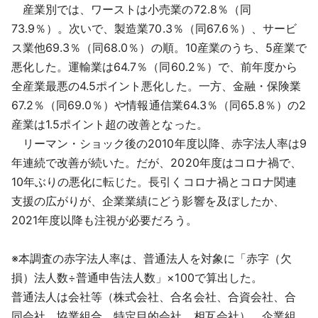
産業別では、ワーストは小売業の72.8％（同
73.9％）。次いで、製造業70.3％（同67.6％）、サービ
ス業他69.3％（同68.0％）の順。10産業のうち、5産業で
悪化した。運輸業は64.7％（同60.2％）で、前年度から
全産業最悪の4.5ポイント悪化した。一方、金融・保険業
67.2％（同69.0％）や情報通信業64.3％（同65.8％）の2
産業は1.5ポイント超の改善となった。
リーマン・ショック後の2010年度以降、赤字法人率は9
年連続で改善が続いた。だが、2020年度はコロナ禍で、
10年ぶりの悪化に転じた。長引くコロナ禍とコロナ関連
支援の広がりが、企業業績にどう影響を及ぼしたか、
2021年度以降も注視が必要だろう。
※本調査の赤字法人率は、普通法人を対象に「赤字（欠
損）法人数÷普通申告法人数」×100で算出した。
普通法人は会社等（株式会社、合名会社、合資会社、合
同会社、協業組合、特定目的会社、相互会社）、企業組