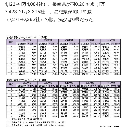
4,122→1万4,084社）、長崎県が同0.20％減（1万
3,423→1万3,395社）、島根県が同0.1％減
（7,271→7,262社）の順。減少は6県だった。