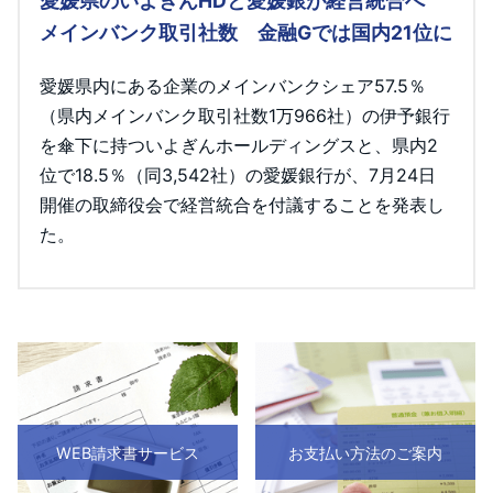
愛媛県のいよぎんHDと愛媛銀が経営統合へ
メインバンク取引社数 金融Gでは国内21位に
愛媛県内にある企業のメインバンクシェア57.5％
（県内メインバンク取引社数1万966社）の伊予銀行
を傘下に持ついよぎんホールディングスと、県内2
位で18.5％（同3,542社）の愛媛銀行が、7月24日
開催の取締役会で経営統合を付議することを発表し
た。
WEB請求書サービス
お支払い方法のご案内