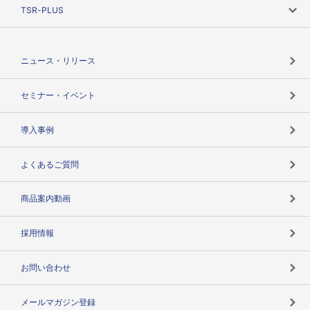
ニーズで探す
TSR-PLUS
TSRのCSR
役割で探す
TSR-PLUSトップ
支社店一覧
ニュース・リリース
失敗しない与信管理とは
決算情報
セミナー・イベント
海外取引のノウハウ
パートナー体制
導入事例
企業データの有効活用
マルチステークホルダー
よくあるご質問
コンプライアンスチェック
商品案内動画
用語辞典
採用情報
お問い合わせ
メールマガジン登録