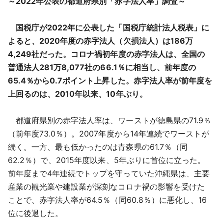
～2022年公表の都道府県別「赤字法人率」調査～
採用情報
国税庁が2022年に公表した「国税庁統計法人税表」に
よくあるご質問
よると、2020年度の赤字法人（欠損法人）は186万
4,249社だった。コロナ禍初年度の赤字法人は、全国の
English
普通法人281万8,077社の66.1％に相当し、前年度の
65.4％から0.7ポイント上昇した。赤字法人率が前年度を
上回るのは、2010年以来、10年ぶり。
都道府県別の赤字法人率は、ワーストが徳島県の71.9％
（前年度73.0％）。2007年度から14年連続でワーストが
続く。一方、最も低かったのは青森県の61.7％（同
62.2％）で、2015年度以来、5年ぶりに首位に立った。
前年度まで4年連続でトップを守っていた沖縄県は、主要
産業の観光業や建設業が深刻なコロナ禍の影響を受けた
ことで、赤字法人率が64.5％（同60.8％）に悪化し、16
位に後退した。