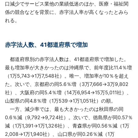
口減少でサービス業他の業績低迷のほか、医療・福祉関
係の競合などを背景に、赤字法人率が高くなったとみら
れる。
赤字法人数、41都道府県で増加
都道府県別の赤字法人数は、41都道府県で増加した。
最も増加率が大きかったのは沖縄県で、前年度比11.4％増
（1万5,743→1万7,548社）。唯一、増加率が10％を超え
た。次いで、京都府の同5.6％増（3万7,666→3万9,802
社）、大阪府の同5.4％増（14万6,954→15万5,011社）、
山梨県の同4.8％増（1万539→1万1,051社）の順。
一方、減少率では、最も大きかったのは秋田県の同
0.6％減（9,792→9,724社）。次いで、徳島県が同0.57％
減（1万1,391→1万1,326社）、青森県が同0.56％減（1万
2,008→1万1,940社）、山口県が同0.26％減（1万