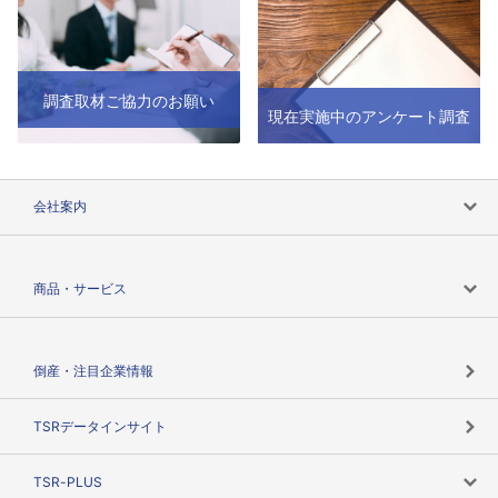
調査取材ご協力のお願い
現在実施中のアンケート調査
会社案内
会社案内トップ
商品・サービス
会社概要
カテゴリで探す
倒産・注目企業情報
TSRのビジョン
目的で探す
TSRデータインサイト
創業のあゆみ
ニーズで探す
TSR-PLUS
TSRのCSR