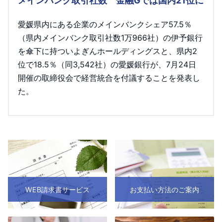
メインバンク取引社数 金融Gでは国内21位に
愛媛県内にある企業のメインバンクシェア57.5％
（県内メインバンク取引社数1万966社）の伊予銀行
を傘下に持ついよぎんホールディングスと、県内2
位で18.5％（同3,542社）の愛媛銀行が、7月24日
開催の取締役会で経営統合を付議することを発表し
た。
WEB請求書サービス
お支払い方法のご案内