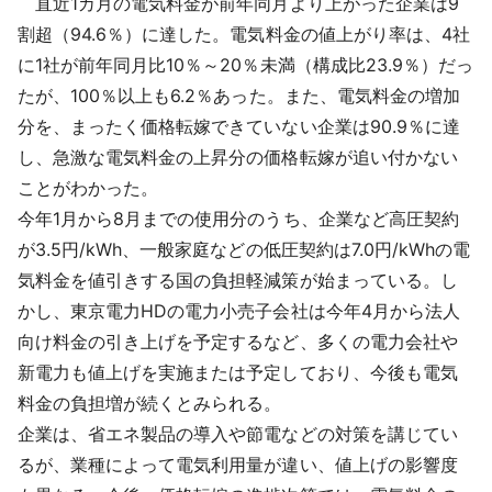
直近1カ月の電気料金が前年同月より上がった企業は9
採用情報
割超（94.6％）に達した。電気料金の値上がり率は、4社
に1社が前年同月比10％～20％未満（構成比23.9％）だっ
よくあるご質問
たが、100％以上も6.2％あった。また、電気料金の増加
分を、まったく価格転嫁できていない企業は90.9％に達
English
し、急激な電気料金の上昇分の価格転嫁が追い付かない
ことがわかった。
今年1月から8月までの使用分のうち、企業など高圧契約
が3.5円/kWh、一般家庭などの低圧契約は7.0円/kWhの電
気料金を値引きする国の負担軽減策が始まっている。し
かし、東京電力HDの電力小売子会社は今年4月から法人
向け料金の引き上げを予定するなど、多くの電力会社や
新電力も値上げを実施または予定しており、今後も電気
料金の負担増が続くとみられる。
企業は、省エネ製品の導入や節電などの対策を講じてい
るが、業種によって電気利用量が違い、値上げの影響度