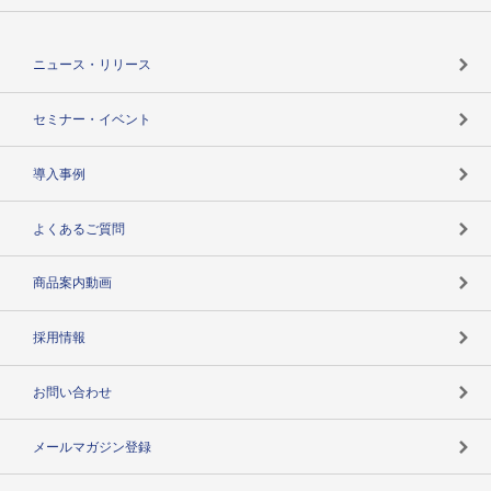
役割で探す
TSR-PLUSトップ
支社店一覧
ニュース・リリース
失敗しない与信管理とは
決算情報
セミナー・イベント
海外取引のノウハウ
パートナー体制
導入事例
企業データの有効活用
マルチステークホルダー
よくあるご質問
コンプライアンスチェック
商品案内動画
用語辞典
採用情報
お問い合わせ
メールマガジン登録