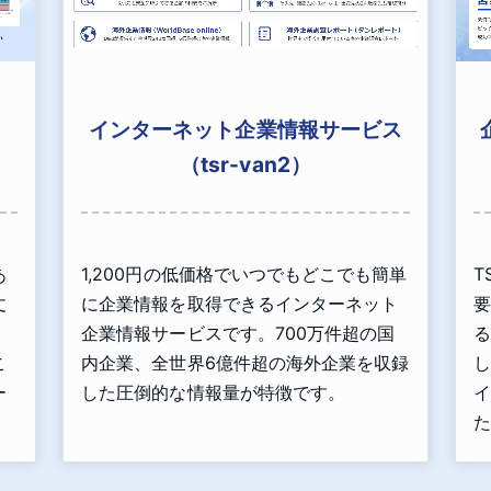
インターネット企業情報サービス
（tsr-van2）
あ
1,200円の低価格でいつでもどこでも簡単
T
丈
に企業情報を取得できるインターネット
要
」
企業情報サービスです。700万件超の国
る
こ
内企業、全世界6億件超の海外企業を収録
し
ー
した圧倒的な情報量が特徴です。
イ
た