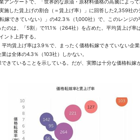
した企業アンケートで、「世界的な原油・原材料価格の高騰によっ
に実施した賃上げの割合（＝賃上げ率）」に回答した2,359社
嫁できていない）」の42.3％（1,000社）で、このレンジの
のは、「5割」で11.1％（264社）を占めた。平均賃上げ率
ポイント上昇する。
、平均賃上げ率は3.9％で、まったく価格転嫁できていない企業
は全体の4.3％（103社）しかない。
保できていることを示している。だが、実際は十分な価格転嫁