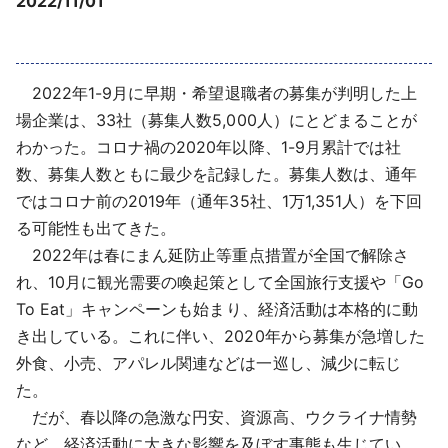
2022/11/01
採用情報
よくあるご質問
2022年1-9月に早期・希望退職者の募集が判明した上
場企業は、33社（募集人数5,000人）にとどまることが
English
わかった。コロナ禍の2020年以降、1-9月累計では社
数、募集人数ともに最少を記録した。募集人数は、通年
ではコロナ前の2019年（通年35社、1万1,351人）を下回
る可能性も出てきた。
2022年は春にまん延防止等重点措置が全国で解除さ
れ、10月に観光需要の喚起策として全国旅行支援や「Go
To Eat」キャンペーンも始まり、経済活動は本格的に動
き出している。これに伴い、2020年から募集が急増した
外食、小売、アパレル関連などは一巡し、減少に転じ
た。
だが、春以降の急激な円安、資源高、ウクライナ情勢
など、経済活動に大きな影響を及ぼす事態も生じてい