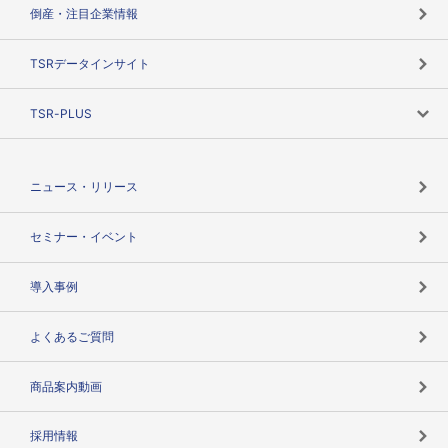
カテゴリで探す
倒産・注目企業情報
TSRのビジョン
目的で探す
TSRデータインサイト
創業のあゆみ
ニーズで探す
TSR-PLUS
TSRのCSR
役割で探す
TSR-PLUSトップ
支社店一覧
ニュース・リリース
失敗しない与信管理とは
決算情報
セミナー・イベント
海外取引のノウハウ
パートナー体制
導入事例
企業データの有効活用
マルチステークホルダー
よくあるご質問
コンプライアンスチェック
商品案内動画
用語辞典
採用情報