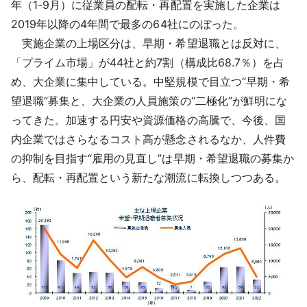
年（1-9月）に従業員の配転・再配置を実施した企業は
2019年以降の4年間で最多の64社にのぼった。
実施企業の上場区分は、早期・希望退職とは反対に、
「プライム市場」が44社と約7割（構成比68.7％）を占
め、大企業に集中している。中堅規模で目立つ“早期・希
望退職”募集と、大企業の人員施策の“二極化”が鮮明にな
ってきた。加速する円安や資源価格の高騰で、今後、国
内企業ではさらなるコスト高が懸念されるなか、人件費
の抑制を目指す“雇用の見直し”は早期・希望退職の募集か
ら、配転・再配置という新たな潮流に転換しつつある。