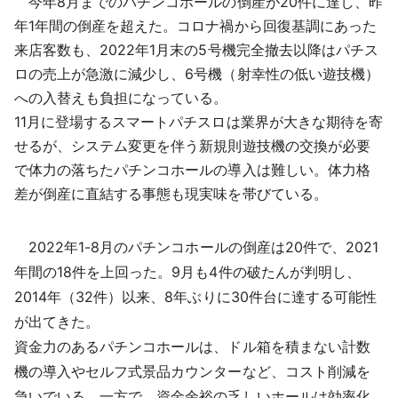
今年8月までのパチンコホールの倒産が20件に達し、昨
採用情報
年1年間の倒産を超えた。コロナ禍から回復基調にあった
来店客数も、2022年1月末の5号機完全撤去以降はパチス
よくあるご質問
ロの売上が急激に減少し、6号機（射幸性の低い遊技機）
への入替えも負担になっている。
English
11月に登場するスマートパチスロは業界が大きな期待を寄
せるが、システム変更を伴う新規則遊技機の交換が必要
で体力の落ちたパチンコホールの導入は難しい。体力格
差が倒産に直結する事態も現実味を帯びている。
2022年1-8月のパチンコホールの倒産は20件で、2021
年間の18件を上回った。9月も4件の破たんが判明し、
2014年（32件）以来、8年ぶりに30件台に達する可能性
が出てきた。
資金力のあるパチンコホールは、ドル箱を積まない計数
機の導入やセルフ式景品カウンターなど、コスト削減を
急いでいる。一方で、資金余裕の乏しいホールは効率化