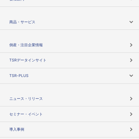
会社案内トップ
商品・サービス
会社概要
カテゴリで探す
倒産・注目企業情報
TSRのビジョン
目的で探す
TSRデータインサイト
創業のあゆみ
ニーズで探す
TSR-PLUS
TSRのCSR
役割で探す
TSR-PLUSトップ
支社店一覧
ニュース・リリース
失敗しない与信管理とは
決算情報
セミナー・イベント
海外取引のノウハウ
パートナー体制
導入事例