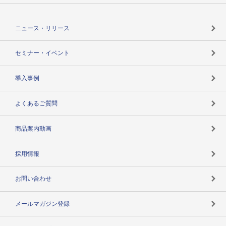
役割で探す
TSR-PLUSトップ
支社店一覧
ニュース・リリース
失敗しない与信管理とは
決算情報
セミナー・イベント
海外取引のノウハウ
パートナー体制
導入事例
企業データの有効活用
マルチステークホルダー
よくあるご質問
コンプライアンスチェック
商品案内動画
用語辞典
採用情報
お問い合わせ
メールマガジン登録