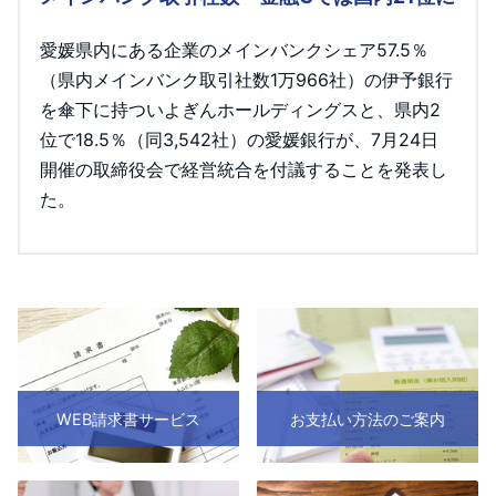
愛媛県内にある企業のメインバンクシェア57.5％
（県内メインバンク取引社数1万966社）の伊予銀行
を傘下に持ついよぎんホールディングスと、県内2
位で18.5％（同3,542社）の愛媛銀行が、7月24日
開催の取締役会で経営統合を付議することを発表し
た。
WEB請求書サービス
お支払い方法のご案内