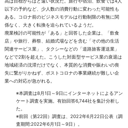
高は目標からほど遠い状況だ。旅行や宿泊、飲食では4人
以下の予約など、少人数の消費行動に変わった可能性も
ある。コロナ前のビジネスモデルは行動制限の有無に関
係なく、大きく転換を迫られているようだ。
廃業検討の可能性が「ある」と回答した企業は、「飲食
店」や旅行、葬祭、結婚式場などを含む「その他の生活
関連サービス業」、タクシーなどの「道路旅客運送業」
などで2割を超えた。こうした対面型サービス業の衰退は
地域経済の沈滞だけでなく、本質的な消費や賑わいの喪
失に繋がりかねず、ポストコロナの事業継続が難しい企
業への対応が急がれる。
※
本調査は8月1日～9日にインターネットによるアン
ケート調査を実施。有効回答6,744社を集計分析し
た。
※
前回（第22回）調査は、2022年6月22日公表（調
査期間:2022年6月1日～9日）。