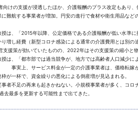
業者向けの支援が浸透したほか、介護報酬のプラス改定もあり、
保に難航する事業者が増加。円安の進行で食材や衛生用品など
授は、「2015年以降、公定価格である介護報酬が低い水準に
かり増し経費（新型コロナ感染による通常の介護費用とは別の
経営支援策が効いていたものの、2022年はその支援策の縮小
教授は、「都市部では過当競争が、地方では高齢者人口減少に
。 事実上、サービス料金が一定の介護事業者は、価格転嫁
達枠が一杯で、資金繰りの悪化による倒産増が見込まれる。
事者不足の再来も起きかねない。小規模事業者が多く、コロ
は過去最多を更新する可能性まで出てきた。