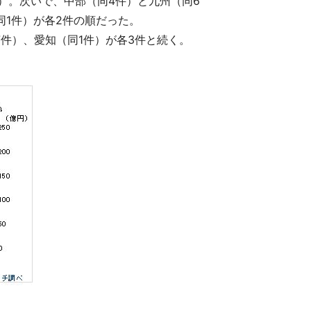
）。次いで、中部（同4件）と九州（同6
同1件）が各2件の順だった。
件）、愛知（同1件）が各3件と続く。