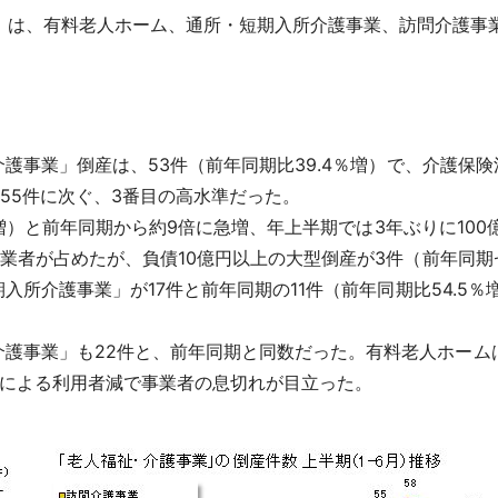
」は、有料老人ホーム、通所・短期入所介護事業、訪問介護事
介護事業」倒産は、53件（前年同期比39.4％増）で、介護保険
期の55件に次ぐ、3番目の高水準だった。
8％増）と前年同期から約9倍に急増、年上半期では3年ぶりに10
細事業者が占めたが、負債10億円以上の大型倒産が3件（前年同
期入所介護事業」が17件と前年同期の11件（前年同期比54.
事業」も22件と、前年同期と同数だった。有料老人ホームは
化による利用者減で事業者の息切れが目立った。