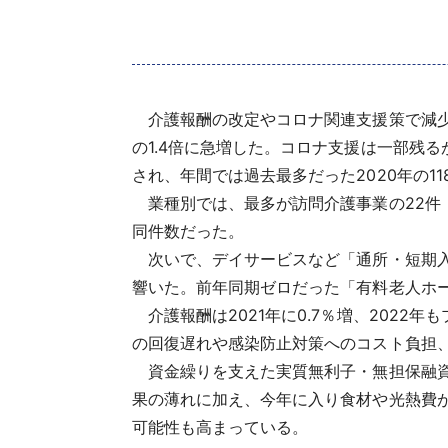
介護報酬の改定やコロナ関連支援策で減少し
の1.4倍に急増した。コロナ支援は一部残
され、年間では過去最多だった2020年の1
業種別では、最多が訪問介護事業の22件
同件数だった。
次いで、デイサービスなど「通所・短期入所
響いた。前年同期ゼロだった「有料老人ホ
介護報酬は2021年に0.7％増、202
の回復遅れや感染防止対策へのコスト負担
資金繰りを支えた実質無利子・無担保融資
果の薄れに加え、今年に入り食材や光熱費
可能性も高まっている。