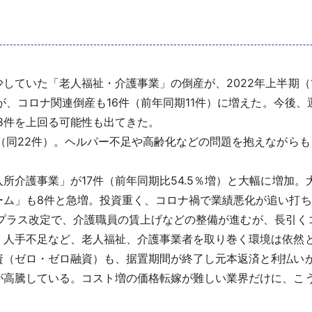
ていた「老人福祉・介護事業」の倒産が、2022年上半期（1-
るが、コロナ関連倒産も16件（前年同期11件）に増えた。今後
18件を上回る可能性も出てきた。
（同22件）。ヘルパー不足や高齢化などの問題を抱えながらも
介護事業」が17件（前年同期比54.5％増）と大幅に増加。
ーム」も8件と急増。投資重く、コロナ禍で業績悪化が追い打
2年もプラス改定で、介護職員の賃上げなどの整備が進むが、長引
、人手不足など、老人福祉、介護事業者を取り巻く環境は依然
（ゼロ・ゼロ融資）も、据置期間が終了し元本返済と利払い
が高騰している。コスト増の価格転嫁が難しい業界だけに、こ