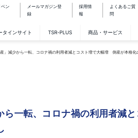
イベン
メールマガジン登
採用情
よくあるご質
録
報
問
データインサイト
TSR-PLUS
商品・サービス
産」減少から一転、コロナ禍の利用者減とコスト増で大幅増 倒産が本格化
から一転、コロナ禍の利用者減と
し