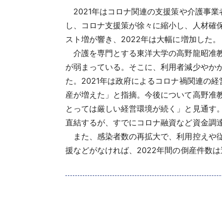
2021年はコロナ関連の支援策や介護事
し、コロナ支援策が徐々に縮小し、人材確
スト増が響き、2022年は大幅に増加した。
介護を専門とする東洋大学の高野龍昭准教
が弱まっている。そこに、利用者減少やか
た。2021年は政府によるコロナ禍関連の
産が増えた」と指摘。今後について高野准
とっては厳しい経営環境が続く」と見通す
直結するが、すでにコロナ融資など資金調
また、感染者数の再拡大で、利用控えや従
援などがなければ、2022年間の倒産件数