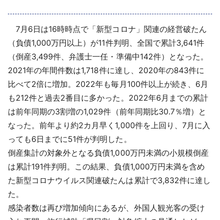
採用情報
7月6日は16時時点で「新型コロナ」関連の経営破たん
よくあるご質問
（負債1,000万円以上）が11件判明、全国で累計3,641件
（倒産3,499件、弁護士一任・準備中142件）となった。
English
2021年の年間件数は1,718件に達し、2020年の843件に
比べて2倍に増加。2022年も毎月100件以上が続き、6月
も212件と過去2番目に多かった。2022年6月までの累計
は前年同期の3割増の1,029件（前年同期比30.7％増）と
なった。前年より約2カ月早く1,000件を上回り、7月に入
っても6日までに51件が判明した。
倒産集計の対象外となる負債1,000万円未満の小規模倒産
は累計191件判明。この結果、負債1,000万円未満を含め
た新型コロナウイルス関連破たんは累計で3,832件に達し
た。
感染者数は再び増加傾向にあるが、外国人観光客の受け