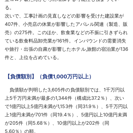
る。
次いで、工事計画の見直しなどの影響を受けた建設業が
407件、小売店の休業が影響したアパレル関連（製造、販
売）の275件。このほか、飲食業などの不振に引きずられ
ている飲食料品卸売業が161件。インバウンドの需要消失
や旅行・出張の自粛が影響したホテル,旅館の宿泊業が136
件と、上位を占めている。
【負債額別】（負債1,000万円以上）
負債額が判明した3,605件の負債額別では、1千万円以
上5千万円未満が最多の1,344件（構成比37.2％）、次い
で1億円以上5億円未満が1,153件（同31.9％）、5千万円以
上1億円未満が701件（同19.4％）、5億円以上10億円未満
が205件（同5.68％）、10億円以上が202件（同
5.60％）の順。