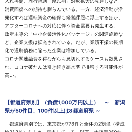
入れ再開、旅行補助「県民割」対象拡大の見通しなど、
消費回復への期待も膨らんでいる。一方、経済活動が活
発化すれば運転資金の確保も経営課題に浮上するほか、
アフターコロナへの対応に伴う資金需要も発生する。
政府主導の「中小企業活性化パッケージ」の関連施策な
ど、企業支援は拡充されている。だが、業績不振の長期
化で過剰債務に陥った企業は増加している。
コロナ関連融資を得ながらも息切れするケースも散見さ
れ、コロナ破たんは引き続き高水準で推移する可能性が
高い。
【都道府県別】（負債1,000万円以上） ～ 新潟
県が50件目、100件以上は8都道府県 ～
都道府県別では、東京都が778件と全体の2割強（構成
比21.3％）を占め、突出している。以下、大阪府359件、