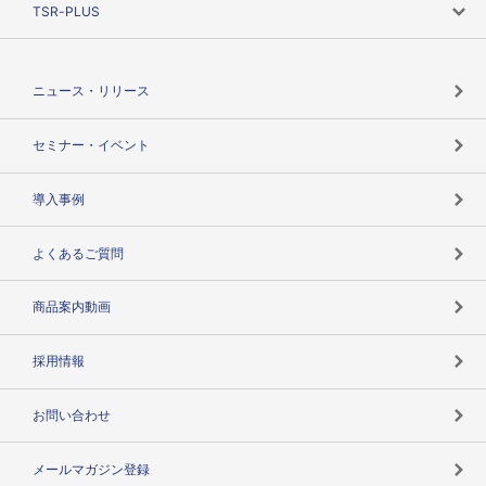
TSR-PLUS
TSRのCSR
役割で探す
TSR-PLUSトップ
支社店一覧
ニュース・リリース
失敗しない与信管理とは
決算情報
セミナー・イベント
海外取引のノウハウ
パートナー体制
導入事例
企業データの有効活用
マルチステークホルダー
よくあるご質問
コンプライアンスチェック
商品案内動画
用語辞典
採用情報
お問い合わせ
メールマガジン登録