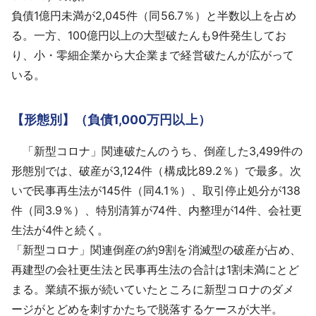
負債1億円未満が2,045件（同56.7％）と半数以上を占め
る。一方、100億円以上の大型破たんも9件発生してお
り、小・零細企業から大企業まで経営破たんが広がって
いる。
【形態別】（負債1,000万円以上）
「新型コロナ」関連破たんのうち、倒産した3,499件の
形態別では、破産が3,124件（構成比89.2％）で最多。次
いで民事再生法が145件（同4.1％）、取引停止処分が138
件（同3.9％）、特別清算が74件、内整理が14件、会社更
生法が4件と続く。
「新型コロナ」関連倒産の約9割を消滅型の破産が占め、
再建型の会社更生法と民事再生法の合計は1割未満にとど
まる。業績不振が続いていたところに新型コロナのダメ
ージがとどめを刺すかたちで脱落するケースが大半。