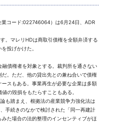
ド:022746064）は6月24日、ADR
す。マレリHDは商取引債権を全額弁済する
いを投げかけた。
金融債権者を対象とする。裁判所を通さない
則だ。ただ、他の貸出先との兼ね合いで債権
ケースもある。事業再生が必要な企業は多額
価値の毀損をもたらすこともある。
議論も踏まえ、根拠法の産業競争力強化法は
」、手続きのなかで検討された「同一再建計
らみた場合の法的整理のインセンティブがほ