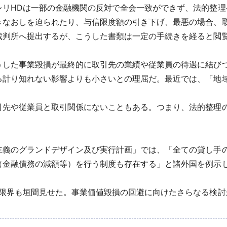
リHDは一部の金融機関の反対で全会一致ができず、法的整理
きなおしを迫られたり、与信限度額の引き下げ、最悪の場合、
裁判所へ提出するが、こうした書類は一定の手続きを経ると閲
した事業毀損が最終的に取引先の業績や従業員の待遇に結びつ
る計り知れない影響よりも小さいとの理屈だ。最近では、「地
先や従業員と取引関係にないこともある。つまり、法的整理
義のグランドデザイン及び実行計画」では、「全ての貸し手
（金融債務の減額等）を行う制度も存在する」と諸外国を例示
限界も垣間見せた。事業価値毀損の回避に向けたさらなる検討