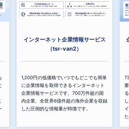
インターネット企業情報サービス
（tsr-van2）
あ
1,200円の低価格でいつでもどこでも簡単
T
丈
に企業情報を取得できるインターネット
要
」
企業情報サービスです。700万件超の国
る
こ
内企業、全世界6億件超の海外企業を収録
し
ー
した圧倒的な情報量が特徴です。
イ
た