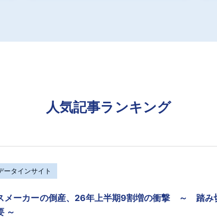
人気記事ランキング
Rデータインサイト
スメーカーの倒産、26年上半期9割増の衝撃 ～ 踏
要 ～