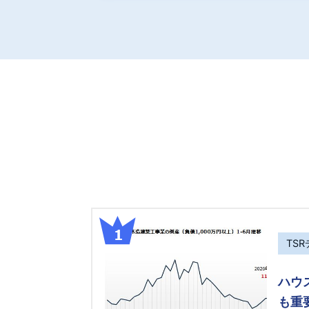
TS
ハウ
も重