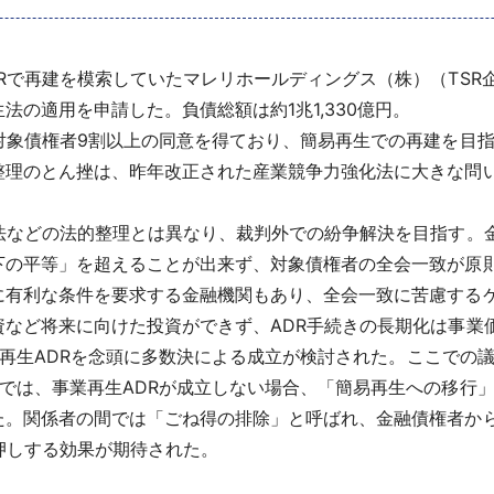
再建を模索していたマレリホールディングス（株）（TSR企業コー
の適用を申請した。負債総額は約1兆1,330億円。
対象債権者9割以上の同意を得ており、簡易再生での再建を目指
整理のとん挫は、昨年改正された産業競争力強化法に大きな問
法などの法的整理とは異なり、裁判外での紛争解決を目指す。
下の平等」を超えることが出来ず、対象債権者の全会一致が原
に有利な条件を要求する金融機関もあり、全会一致に苦慮する
など将来に向けた投資ができず、ADR手続きの長期化は事業
事業再生ADRを念頭に多数決による成立が検討された。ここでの
では、事業再生ADRが成立しない場合、「簡易再生への移行
た。関係者の間では「ごね得の排除」と呼ばれ、金融債権者か
押しする効果が期待された。