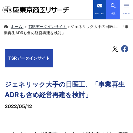
contact
検索
menu
ホーム
TSRデータインサイト
ジェネリック大手の日医工、「事
倒産・注目企業情報
業再生ADRも含め経営再建を検討」
TSRデータインサイト
TSRデータインサイト
TSR-PLUS
優良企業サイト
ジェネリック大手の日医工、「事業再生
会社案内
ADRも含め経営再建を検討」
2022/05/12
商品・サービス
導入事例