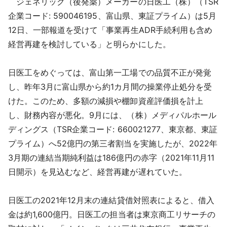
ジェネリック（後発薬）メーカーの日医工（株）（TSR
採用情報
企業コード: 590046195、富山県、東証プライム）は5月
12日、一部報道を受けて「事業再生ADR手続利用も含め
よくあるご質問
経営再建を検討している」と明らかにした。
English
日医工をめぐっては、富山第一工場での品質不正が発覚
し、昨年3月に富山県から約1カ月間の操業停止処分を受
けた。このため、多額の減損や棚卸資産評価損を計上
し、財務内容が悪化。9月には、（株）メディパルホール
ディングス（TSR企業コード: 660021277、東京都、東証
プライム）へ52億円の第三者割当を実施したが、2022年
3月期の連結当期純利益は186億円の赤字（2021年11月11
日開示）を見込むなど、経営再建が遅れていた。
日医工の2021年12月末の連結貸借対照表によると、借入
金は約1,600億円。日医工の担当者は東京商工リサーチの