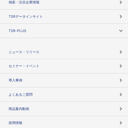
倒産・注目企業情報
TSRのビジョン
目的で探す
TSRデータインサイト
創業のあゆみ
ニーズで探す
TSR-PLUS
TSRのCSR
役割で探す
TSR-PLUSトップ
支社店一覧
ニュース・リリース
失敗しない与信管理とは
決算情報
セミナー・イベント
海外取引のノウハウ
パートナー体制
導入事例
企業データの有効活用
マルチステークホルダー
よくあるご質問
コンプライアンスチェック
商品案内動画
用語辞典
採用情報