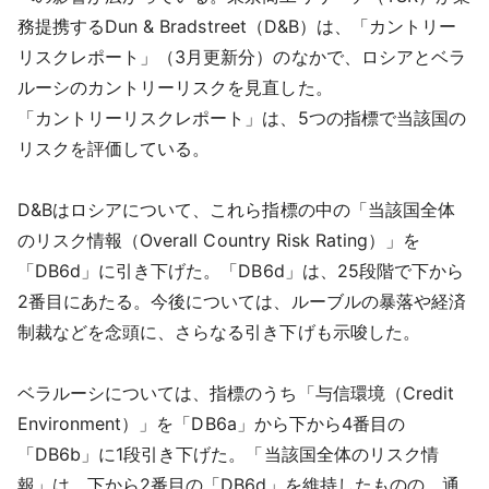
採用情報
務提携するDun & Bradstreet（D&B）は、「カントリー
リスクレポート」（3月更新分）のなかで、ロシアとベラ
よくあるご質問
ルーシのカントリーリスクを見直した。
「カントリーリスクレポート」は、5つの指標で当該国の
English
リスクを評価している。
D&Bはロシアについて、これら指標の中の「当該国全体
のリスク情報（Overall Country Risk Rating）」を
「DB6d」に引き下げた。「DB6d」は、25段階で下から
2番目にあたる。今後については、ルーブルの暴落や経済
制裁などを念頭に、さらなる引き下げも示唆した。
ベラルーシについては、指標のうち「与信環境（Credit
Environment）」を「DB6a」から下から4番目の
「DB6b」に1段引き下げた。「当該国全体のリスク情
報」は、下から2番目の「DB6d」を維持したものの、通