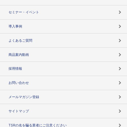
失敗しない与信管理とは
決算情報
セミナー・イベント
海外取引のノウハウ
パートナー体制
導入事例
企業データの有効活用
マルチステークホルダー
よくあるご質問
コンプライアンスチェック
商品案内動画
用語辞典
採用情報
お問い合わせ
メールマガジン登録
サイトマップ
TSRの名を騙る業者にご注意ください