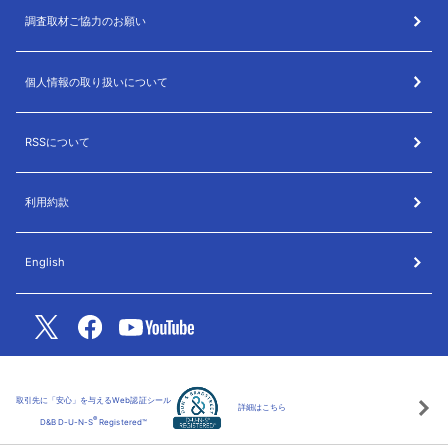
調査取材ご協力のお願い
個人情報の取り扱いについて
RSSについて
利用約款
English
取引先に「安心」を与えるWeb認証シール
詳細はこちら
®
D&B D-U-N-S
Registered™