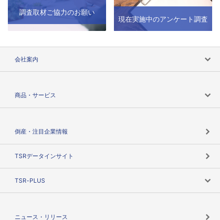
調査取材ご協力のお願い
現在実施中のアンケート調査
会社案内
会社案内トップ
商品・サービス
会社概要
カテゴリで探す
倒産・注目企業情報
TSRのビジョン
目的で探す
TSRデータインサイト
創業のあゆみ
ニーズで探す
TSR-PLUS
TSRのCSR
役割で探す
TSR-PLUSトップ
支社店一覧
ニュース・リリース