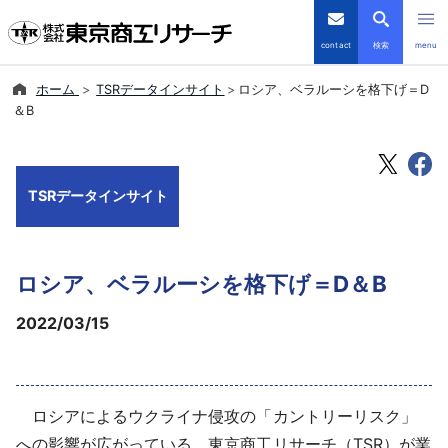
contact
検索
menu
ホーム
TSRデータインサイト
ロシア、ベラルーシを格下げ＝D
倒産・注目企業情報
＆B
TSRデータインサイト
TSRデータインサイト
TSR-PLUS
優良企業サイト
ロシア、ベラルーシを格下げ＝D＆B
会社案内
2022/03/15
商品・サービス
ロシアによるウクライナ侵攻の「カントリーリスク」
導入事例
への影響が広がっている。東京商工リサーチ（TSR）が業