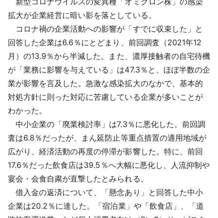
新型コロナウイルスの変異種「オミクロン株」の感染
採用情報
拡大が企業経営に暗い影を落としている。
コロナ禍の企業活動への影響が「すでに収束した」と
よくあるご質問
回答した企業は6.6％にとどまり、前回調査（2021年12
月）の13.9％から半減した。また、濃厚接触者の自宅待機
English
が「業務に影響を与えている」は47.3％と、ほぼ半数の企
業が影響を言及した。急激な感染拡大のなかで、基本的
対処方針に則った対応に苦慮している企業が多いことが
わかった。
中小企業の「廃業検討率」は7.3％に悪化した。前回調
査は6.8％だったが、まん延防止等重点措置の適用地域が
広がり、経済活動の再度の停滞が影響した。特に、前回
17.6％だった飲食店は39.5％へ大幅に悪化し、人流抑制や
宴会・会食自粛が直撃したとみられる。
借入金の返済について、「懸念あり」と回答した中小
企業は20.2％に達した。「宿泊業」や「飲食店」、「道