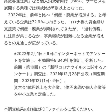
路旅客運送業」など個人消費者向け（BtoC）サービスを
展開する業種では構成比が5割以上となった。
2022年は、前年と比べ「倒産・廃業が増加する」と考
えている企業は72.9％にのぼった。コロナ禍の資金繰り
支援策で倒産・廃業が抑制されてきたが、「過剰債務」
に注目が集まるなか、事業継続が困難になる企業が増え
るとの見通しが広がっている。
※
2022年2月1日～9日にインターネットでアンケー
トを実施し、有効回答8,340社を集計、分析した。
前回（第19回）の「新型コロナウイルスに関するア
ンケート」調査は、2021年12月23日公表（調査期
間：2021年12月1日～9日）。
資本金1億円以上を大企業、1億円未満や個人企業等
を中小企業と定義した。
本調査結果の詳細はPDFファイルをご覧ください。