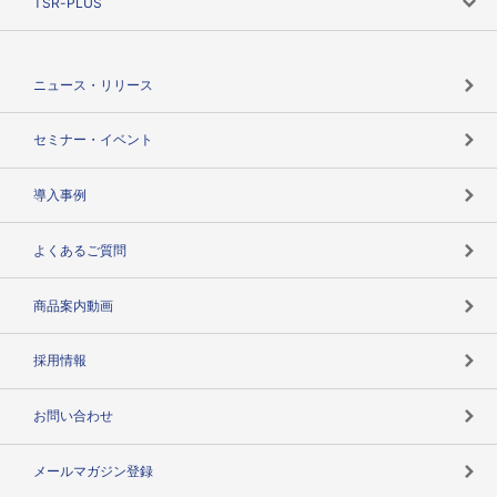
TSR-PLUS
TSRのCSR
役割で探す
TSR-PLUSトップ
支社店一覧
ニュース・リリース
失敗しない与信管理とは
決算情報
セミナー・イベント
海外取引のノウハウ
パートナー体制
導入事例
企業データの有効活用
マルチステークホルダー
よくあるご質問
コンプライアンスチェック
商品案内動画
用語辞典
採用情報
お問い合わせ
メールマガジン登録