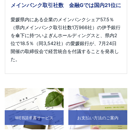
メインバンク取引社数 金融Gでは国内21位に
愛媛県内にある企業のメインバンクシェア57.5％
（県内メインバンク取引社数1万966社）の伊予銀行
を傘下に持ついよぎんホールディングスと、県内2
位で18.5％（同3,542社）の愛媛銀行が、7月24日
開催の取締役会で経営統合を付議することを発表し
た。
WEB請求書サービス
お支払い方法のご案内