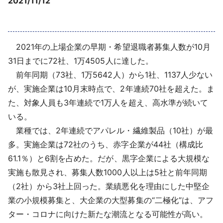
2021/11/12
採用情報
よくあるご質問
2021年の上場企業の早期・希望退職者募集人数が10月
31日までに72社、1万4505人に達した。
English
前年同期（73社、1万5642人）から1社、1137人少ない
が、実施企業は10月末時点で、2年連続70社を超えた。ま
た、対象人員も3年連続で1万人を超え、高水準が続いて
いる。
業種では、2年連続でアパレル・繊維製品（10社）が最
多。実施企業は72社のうち、赤字企業が44社（構成比
61.1％）と6割を占めた。だが、黒字企業による大規模な
実施も散見され、募集人数1000人以上は5社と前年同期
（2社）から3社上回った。業績悪化を理由にした中堅企
業の小規模募集と、大企業の大型募集の“二極化”は、アフ
ター・コロナに向けた新たな潮流となる可能性が高い。