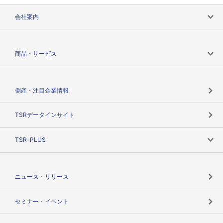
会社案内
会社案内トップ
商品・サービス
会社概要
カテゴリで探す
倒産・注目企業情報
TSRのビジョン
目的で探す
TSRデータインサイト
創業のあゆみ
ニーズで探す
TSR-PLUS
TSRのCSR
役割で探す
TSR-PLUSトップ
支社店一覧
ニュース・リリース
失敗しない与信管理とは
決算情報
セミナー・イベント
海外取引のノウハウ
パートナー体制