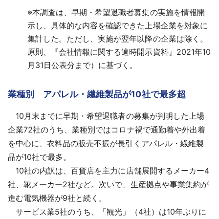
※
本調査は、早期・希望退職者募集の実施を情報開
示し、具体的な内容を確認できた上場企業を対象に
集計した。ただし、実施が翌年以降の企業は除く。
原則、『会社情報に関する適時開示資料』2021年10
月31日公表分まで）に基づく。
業種別 アパレル・繊維製品が10社で最多超
10月末までに早期・希望退職者の募集が判明した上場
企業72社のうち、業種別ではコロナ禍で通勤着や外出着
を中心に、衣料品の販売不振が長引くアパレル・繊維製
品が10社で最多。
10社の内訳は、百貨店を主力に店舗展開するメーカー4
社、靴メーカー2社など。次いで、生産拠点や事業集約が
進む電気機器が9社と続く。
サービス業5社のうち、「観光」（4社）は10年ぶりに