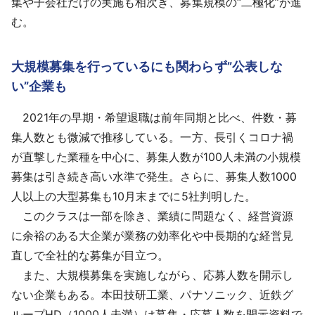
集や子会社だけの実施も相次ぎ、募集規模の“二極化”が進
む。
大規模募集を行っているにも関わらず”公表しな
い”企業も
2021年の早期・希望退職は前年同期と比べ、件数・募
集人数とも微減で推移している。一方、長引くコロナ禍
が直撃した業種を中心に、募集人数が100人未満の小規模
募集は引き続き高い水準で発生。さらに、募集人数1000
人以上の大型募集も10月末までに5社判明した。
このクラスは一部を除き、業績に問題なく、経営資源
に余裕のある大企業が業務の効率化や中長期的な経営見
直しで全社的な募集が目立つ。
また、大規模募集を実施しながら、応募人数を開示し
ない企業もある。本田技研工業、パナソニック、近鉄グ
ループHD（1000人未満）は募集・応募人数を開示資料で