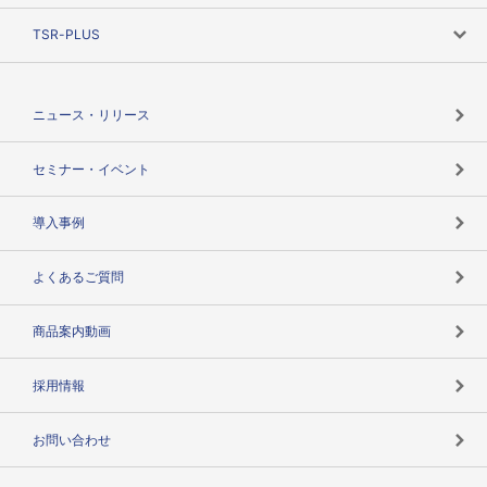
ニーズで探す
TSR-PLUS
TSRのCSR
役割で探す
TSR-PLUSトップ
支社店一覧
ニュース・リリース
失敗しない与信管理とは
決算情報
セミナー・イベント
海外取引のノウハウ
パートナー体制
導入事例
企業データの有効活用
マルチステークホルダー
よくあるご質問
コンプライアンスチェック
商品案内動画
用語辞典
採用情報
お問い合わせ