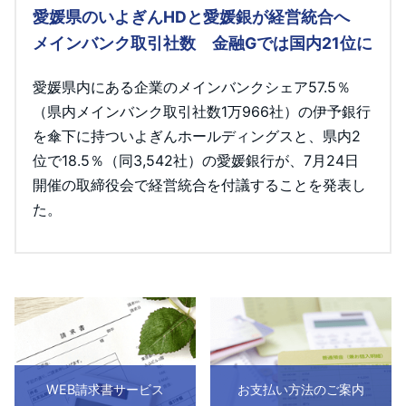
愛媛県のいよぎんHDと愛媛銀が経営統合へ
メインバンク取引社数 金融Gでは国内21位に
愛媛県内にある企業のメインバンクシェア57.5％
（県内メインバンク取引社数1万966社）の伊予銀行
を傘下に持ついよぎんホールディングスと、県内2
位で18.5％（同3,542社）の愛媛銀行が、7月24日
開催の取締役会で経営統合を付議することを発表し
た。
WEB請求書サービス
お支払い方法のご案内