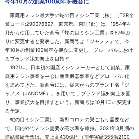
今年10月の創業100周年を機会に
採用情報
家庭用ミシン最大手の蛇の目ミシン工業（株）（TSR企
よくあるご質問
業コード:290076897、東京都、東証1部）は、1954年4
月から使用していた商号「蛇の目ミシン工業」を67年ぶ
English
りに変更すると発表した。新商号は「ジャノメ」で、今
年10月の創業100周年を機会に変更し、グルーバルにおけ
るブランド認知向上を目指す。
1921年、日本初の国産ミシンメーカーとして創業。家
庭用ミシン事業を中心に産業機器事業などグローバル化
を進めてきた。新商号には、従来からのブランド名「ジ
ャノメ（JANOME）」を用いて、ブランド認知向上を図
り、事業拡大を目指すという。新商号は10月1日に変更す
る予定。
蛇の目ミシン工業は、新型コロナの巣ごもり需要など
で、国内外でミシン需要が高水準を維持。2021年3月期の
連結業績予想は、売上高430億円（前年実績355億2100