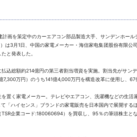
再建計画を策定中のカーエアコン部品製造大手、サンデンホール
デンHD）は3月1日、中国の家電メーカー・海信家电集团股份有限
したと発表した。
込総額約214億円の第三者割当増資を実施。割当先がサンデン
,300万円）のうち141億4,000万円を構造改革に使用し、6
を置く家電メーカー。テレビやエアコン、洗濯機などの生活家電
通じて「ハイセンス」ブランドの家電販売を日本国内で展開するほ
SR企業コード:180060694）を買収し、95％の筆頭株主