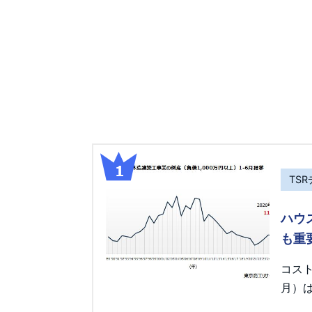
TS
ハウ
も重
コス
月）は