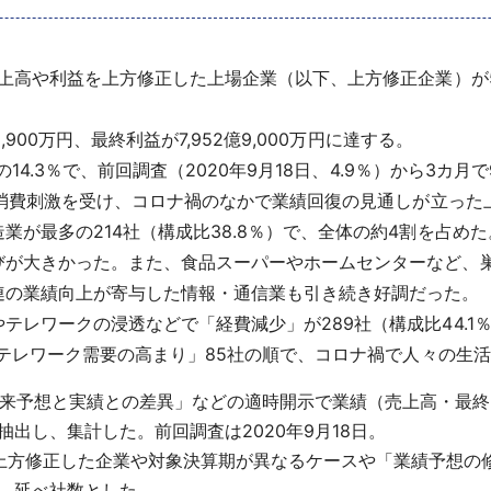
上高や利益を上方修正した上場企業（以下、上方修正企業）が
900万円、最終利益が7,952億9,000万円に達する。
14.3％で、前回調査（2020年9月18日、4.9％）から3カ月
どの消費刺激を受け、コロナ禍のなかで業績回復の見通しが立った
が最多の214社（構成比38.8％）で、全体の約4割を占め
びが大きかった。また、食品スーパーやホームセンターなど、
連の業績向上が寄与した情報・通信業も引き続き好調だった。
レワークの浸透などで「経費減少」が289社（構成比44.1
、「テレワーク需要の高まり」85社の順で、コロナ禍で人々の生
「従来予想と実績との差異」などの適時開示で業績（売上高・最
出し、集計した。前回調査は2020年9月18日。
上方修正した企業や対象決算期が異なるケースや「業績予想の
、延べ社数とした。