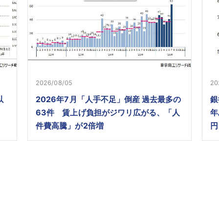
2026/08/05
20
以
2026年7月「人手不足」倒産 過去最多の
銀
63件 賃上げ負担がジワリ広がる、「人
年
件費高騰」が2倍増
円