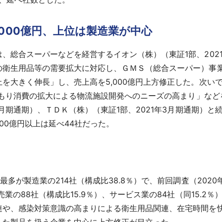
000億円、上位は製造業が中心
総合スーパーなどを経営するイオン（株）（東証1部、202
の衛生用品等の需要拡大に対応し、ＧＭＳ（総合スーパー）事
大きく伸長」し、売上高を5,000億円上方修正した。次いで
巣ごもり消費の拡大による物流施設開発へのニーズの高まり」な
月期通期）、ＴＤＫ（株）（東証1部、2021年3月期通期）と
100億円以上は延べ44社だった。
が製造業の214社（構成比38.8％）で、前回調査（2020年9月
業の88社（構成比15.9％）、サービス業の84社（同15.2％
や、感染対策意識の高まりによる衛生用品関連、在宅時間を