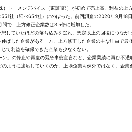
（株）トーメンデバイス（東証1部）が初めて売上高、利益の上方
51社（延べ654社）にのぼった。前回調査の2020年9月18
か月間で、上方修正企業数は3.5倍に増加した。
想していたほどの落ち込みを逃れ、想定以上の回復につなが
を伸ばした企業がある一方、上方修正した企業の主な理由で最
うじて利益を確保できた企業も少なくない。
ペーン」の停止や再度の緊急事態宣言など、企業業績に再び不
にどのように適応していくのか。上場企業も例外ではなく、企業
て