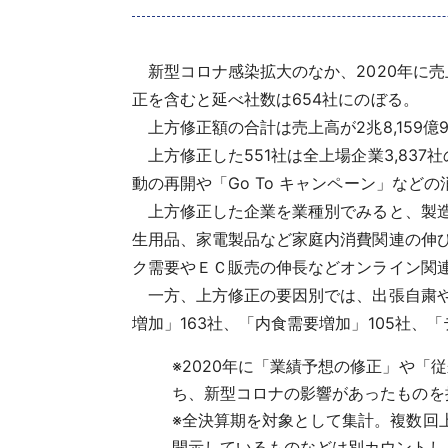
新型コロナ感染拡大のなか、2020年に売
正を含むと延べ社数は654社にのぼる。
上方修正額の合計は売上高が2兆8,159億9,
上方修正した551社は全上場企業3,837社の
動の再開や「Go To キャンペーン」な
上方修正した企業を業種別でみると、製造業
生用品、家電製品など家庭内消費関連の伸
ク需要やＥＣ販売の伸長などオンライン関
一方、上方修正の要因別では、出張自粛やテ
増加」163社、「内食需要増加」105社
※
2020年に「業績予想の修正」や
ち、新型コロナの影響があったものを抽
※
全決算期を対象として集計。複数回
開示しているものなどは別カウントし