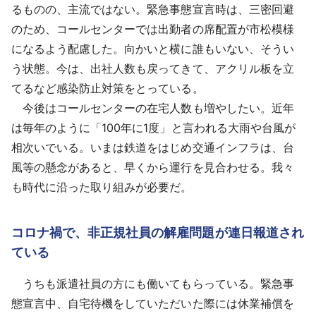
るものの、主流ではない。緊急事態宣言時は、三密回避
のため、コールセンターでは出勤者の席配置が市松模様
になるよう配慮した。向かいと横に誰もいない、そうい
う状態。今は、出社人数も戻ってきて、アクリル板を立
てるなど感染防止対策をとっている。
今後はコールセンターの在宅人数も増やしたい。近年
は毎年のように「100年に1度」と言われる大雨や台風が
相次いでいる。いまは鉄道をはじめ交通インフラは、台
風等の懸念があると、早くから運行を見合わせる。我々
も時代に沿った取り組みが必要だ。
コロナ禍で、非正規社員の解雇問題が連日報道され
ている
うちも派遣社員の方にも働いてもらっている。緊急事
態宣言中、自宅待機をしていただいた際には休業補償を