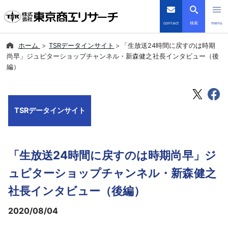
contact
検索
menu
ホーム
TSRデータインサイト
「生放送24時間に戻すのは時期
倒産・注目企業情報
尚早」ジュピターショップチャンネル・新森健之社長インタビュー（後
編）
TSRデータインサイト
TSR-PLUS
TSRデータインサイト
優良企業サイト
「生放送24時間に戻すのは時期尚早」ジ
会社案内
ュピターショップチャンネル・新森健之
商品・サービス
社長インタビュー（後編）
2020/08/04
導入事例