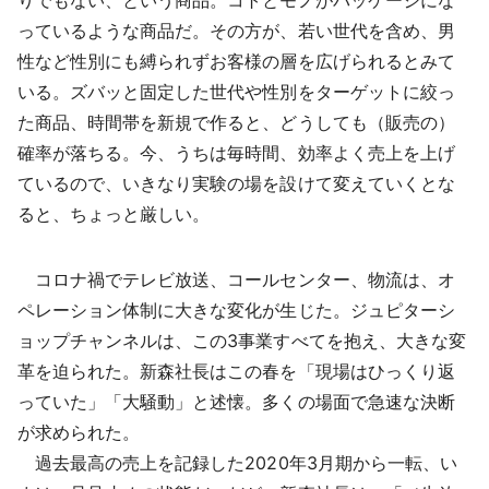
りでもない、という商品。コトとモノがパッケージにな
っているような商品だ。その方が、若い世代を含め、男
性など性別にも縛られずお客様の層を広げられるとみて
いる。ズバッと固定した世代や性別をターゲットに絞っ
た商品、時間帯を新規で作ると、どうしても（販売の）
確率が落ちる。今、うちは毎時間、効率よく売上を上げ
ているので、いきなり実験の場を設けて変えていくとな
ると、ちょっと厳しい。
コロナ禍でテレビ放送、コールセンター、物流は、オ
ペレーション体制に大きな変化が生じた。ジュピターシ
ョップチャンネルは、この3事業すべてを抱え、大きな変
革を迫られた。新森社長はこの春を「現場はひっくり返
っていた」「大騒動」と述懐。多くの場面で急速な決断
が求められた。
過去最高の売上を記録した2020年3月期から一転、い