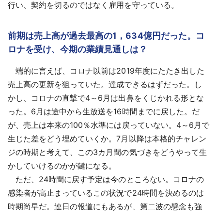
行い、契約を切るのではなく雇用を守っている。
前期は売上高が過去最高の1，634億円だった。コ
ロナを受け、今期の業績見通しは？
端的に言えば、コロナ以前は2019年度にたたき出した
売上高の更新を狙っていた。達成できるはずだった。し
かし、コロナの直撃で4～6月は出鼻をくじかれる形とな
った。6月は途中から生放送を16時間までに戻した。だ
が、売上は本来の100％水準には戻っていない。4～6月で
生じた差をどう埋めていくか。7月以降は本格的チャレン
ジの時期と考えて、この3カ月間の気づきをどうやって生
かしていけるのかが鍵になる。
ただ、24時間に戻す予定は今のところない。コロナの
感染者が高止まっているこの状況で24時間を決めるのは
時期尚早だ。連日の報道にもあるが、第二波の懸念も強