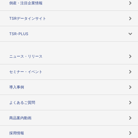
倒産・注目企業情報
TSRのビジョン
目的で探す
TSRデータインサイト
創業のあゆみ
ニーズで探す
TSR-PLUS
TSRのCSR
役割で探す
TSR-PLUSトップ
支社店一覧
ニュース・リリース
失敗しない与信管理とは
決算情報
セミナー・イベント
海外取引のノウハウ
パートナー体制
導入事例
企業データの有効活用
マルチステークホルダー
よくあるご質問
コンプライアンスチェック
商品案内動画
用語辞典
採用情報