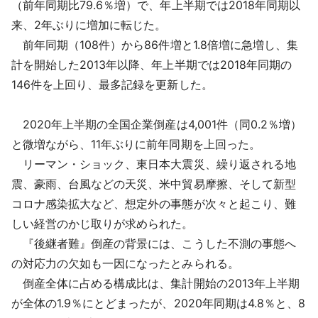
（前年同期比79.6％増）で、年上半期では2018年同期以
来、2年ぶりに増加に転じた。
前年同期（108件）から86件増と1.8倍増に急増し、集
計を開始した2013年以降、年上半期では2018年同期の
146件を上回り、最多記録を更新した。
2020年上半期の全国企業倒産は4,001件（同0.2％増）
と微増ながら、11年ぶりに前年同期を上回った。
リーマン・ショック、東日本大震災、繰り返される地
震、豪雨、台風などの天災、米中貿易摩擦、そして新型
コロナ感染拡大など、想定外の事態が次々と起こり、難
しい経営のかじ取りが求められた。
『後継者難』倒産の背景には、こうした不測の事態へ
の対応力の欠如も一因になったとみられる。
倒産全体に占める構成比は、集計開始の2013年上半期
が全体の1.9％にとどまったが、2020年同期は4.8％と、8