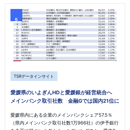
5
TSRデータインサイト
愛媛県のいよぎんHDと愛媛銀が経営統合へ
メインバンク取引社数 金融Gでは国内21位に
愛媛県内にある企業のメインバンクシェア57.5％
（県内メインバンク取引社数1万966社）の伊予銀行