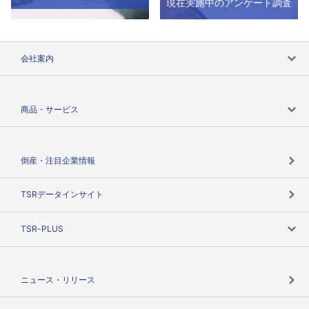
現在実施中のアンケート調査
会社案内
会社案内トップ
商品・サービス
会社概要
カテゴリで探す
倒産・注目企業情報
TSRのビジョン
目的で探す
TSRデータインサイト
創業のあゆみ
ニーズで探す
TSR-PLUS
TSRのCSR
役割で探す
TSR-PLUSトップ
支社店一覧
ニュース・リリース
失敗しない与信管理とは
決算情報