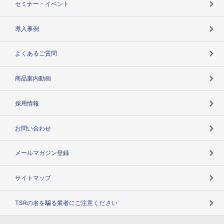
セミナー・イベント
海外取引のノウハウ
パートナー体制
導入事例
企業データの有効活用
マルチステークホルダー
よくあるご質問
コンプライアンスチェック
商品案内動画
用語辞典
採用情報
お問い合わせ
メールマガジン登録
サイトマップ
TSRの名を騙る業者にご注意ください