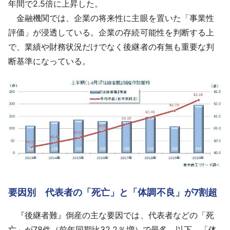
年間で2.5倍に上昇した。
金融機関では、企業の将来性に主眼を置いた「事業性
評価」が浸透している。企業の存続可能性を判断する上
で、業績や財務状況だけでなく後継者の有無も重要な判
断基準になっている。
要因別 代表者の「死亡」と「体調不良」が7割超
『後継者難』倒産の主な要因では、代表者などの「死
亡」が78件（前年同期比32.2％増）で最多。以下、「体