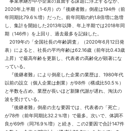
事業承継が中小企業の直面する課題に浮上するなか、
採用情報
2020年上半期（1-6月）の『後継者難』倒産は194件（前
年同期比79.6％増）だった。前年同期の約1.8倍増に急増
よくあるご質問
し、集計を開始した2013年以降、年上半期では2018年同
期（146件）を上回り、過去最多を記録した。
English
2019年の「全国社長の年齢調査」（2020年6月12日発
表）によると、社長の平均年齢は62.16歳（前年比0.43歳
上昇）で最高年齢を更新し、代表者の高齢化が顕著にな
っている。
『後継者難』により倒産した企業の業歴は、1980年代
以前の設立（個人企業は創業）が98件（構成比50.5％）
と半数を占め、業歴が長いほど新陳代謝が遅れ、淘汰の
波を受けている。
『後継者難』倒産の主な要因では、代表者の「死亡」
が78件（前年同期比32.2％増）で最多。次いで、体調不
良が69件（同76.9％増）と続き、この2要因で合計147件