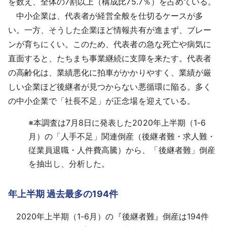
を数え、全体の7割以上（構成比75.7％）を占めている。
中小企業は、代表者が経営全般を仕切るケースが多
い。一方、そうした企業ほど情報共有が進まず、ブレー
ンが育ちにくい。このため、代表者の急な死亡や病気に
直面すると、たちまち事業継続に支障を来たす。代表者
の高齢化は、業績悪化に拍車がかかりやすく、業績が厳
しい企業ほど後継者が見つからない悪循環に陥る。多く
の中小企業で「社長不足」が正念場を迎えている。
※
本調査は7月8日に発表した2020年上半期（1-6
月）の「人手不足」関連倒産（後継者難・求人難・
従業員退職・人件費高騰）から、「後継者難」倒産
を抽出し、分析した。
年上半期 過去最多の194件
2020年上半期（1-6月）の『後継者難』倒産は194件