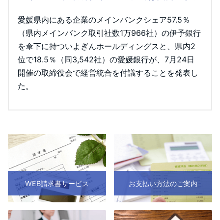
愛媛県内にある企業のメインバンクシェア57.5％
（県内メインバンク取引社数1万966社）の伊予銀行
を傘下に持ついよぎんホールディングスと、県内2
位で18.5％（同3,542社）の愛媛銀行が、7月24日
開催の取締役会で経営統合を付議することを発表し
た。
WEB請求書サービス
お支払い方法のご案内