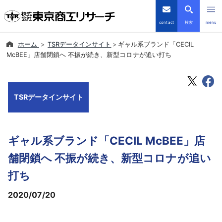
contact
検索
menu
ホーム
TSRデータインサイト
ギャル系ブランド「CECIL
倒産・注目企業情報
McBEE」店舗閉鎖へ 不振が続き、新型コロナが追い打ち
TSRデータインサイト
TSRデータインサイト
TSR-PLUS
優良企業サイト
ギャル系ブランド「CECIL McBEE」店
会社案内
舗閉鎖へ 不振が続き、新型コロナが追い
打ち
商品・サービス
2020/07/20
導入事例