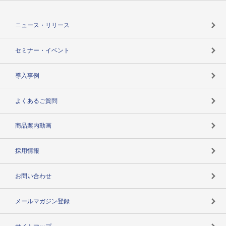
役割で探す
TSR-PLUSトップ
支社店一覧
ニュース・リリース
失敗しない与信管理とは
決算情報
セミナー・イベント
海外取引のノウハウ
パートナー体制
導入事例
企業データの有効活用
マルチステークホルダー
よくあるご質問
コンプライアンスチェック
商品案内動画
用語辞典
採用情報
お問い合わせ
メールマガジン登録