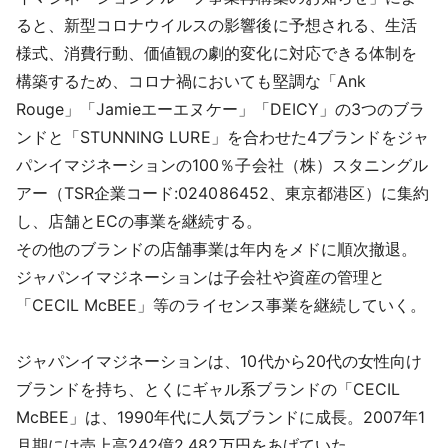
ると、新型コロナウイルスの影響後に予想される、生活
様式、消費行動、価値観の劇的変化に対応できる体制を
構築するため、コロナ禍においても堅調な「Ank
Rouge」「Jamieエーエヌケー」「DEICY」の3つのブラ
ンドと「STUNNING LURE」を合わせた4ブランドをジャ
パンイマジネーションの100％子会社（株）スタニングル
アー（TSR企業コード:024086452、東京都港区）に集約
し、店舗とECの事業を継続する。
その他のブランドの店舗事業は年内をメドに順次撤退。
ジャパンイマジネーションは子会社や資産の管理と
「CECIL McBEE」等のライセンス事業を継続していく。
ジャパンイマジネーションは、10代から20代の女性向け
ブランドを持ち、とくにギャル系ブランドの「CECIL
McBEE」は、1990年代に人気ブランドに成長。2007年1
月期には売上高242億2,482万円をあげていた。