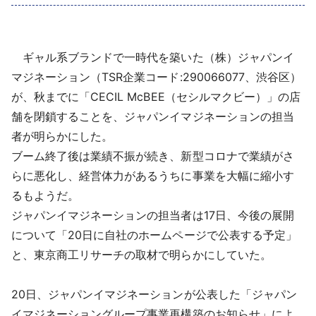
採用情報
よくあるご質問
ギャル系ブランドで一時代を築いた（株）ジャパンイ
マジネーション（TSR企業コード:290066077、渋谷区）
English
が、秋までに「CECIL McBEE（セシルマクビー）」の店
舗を閉鎖することを、ジャパンイマジネーションの担当
者が明らかにした。
ブーム終了後は業績不振が続き、新型コロナで業績がさ
らに悪化し、経営体力があるうちに事業を大幅に縮小す
るもようだ。
ジャパンイマジネーションの担当者は17日、今後の展開
について「20日に自社のホームページで公表する予定」
と、東京商工リサーチの取材で明らかにしていた。
20日、ジャパンイマジネーションが公表した「ジャパン
イマジネーショングループ事業再構築のお知らせ」によ