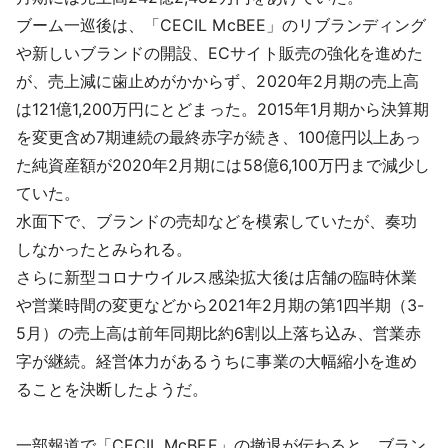
ブーム一巡後は、「CECIL McBEE」のリブランディング
や新しいブランドの開設、ECサイト販売の強化を進めた
が、売上減に歯止めがかからず、2020年2月期の売上高
は121億1,200万円にとどまった。2015年1月期から決算期
を変更含め7期連続の最終赤字が続き、100億円以上あっ
た純資産額が2020年2月期には58億6,100万円まで減少し
ていた。
水面下で、ブランドの売却などを模索していたが、奏功
しなかったとみられる。
さらに新型コロナウイルス感染拡大後は店舗の臨時休業
や営業時間の変更などから2021年2月期の第1四半期（3-
5月）の売上高は前年同期比約6割以上落ち込み、営業赤
字が継続。経営体力があるうちに事業の大幅縮小を進め
ることを決断したようだ。
一部報道で「CECIL McBEE」の撤退が伝わると、ブラン