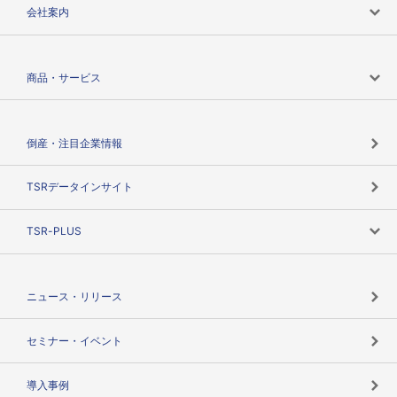
会社案内
会社案内トップ
商品・サービス
会社概要
カテゴリで探す
倒産・注目企業情報
TSRのビジョン
目的で探す
TSRデータインサイト
創業のあゆみ
ニーズで探す
TSR-PLUS
TSRのCSR
役割で探す
TSR-PLUSトップ
支社店一覧
ニュース・リリース
失敗しない与信管理とは
決算情報
セミナー・イベント
海外取引のノウハウ
パートナー体制
導入事例