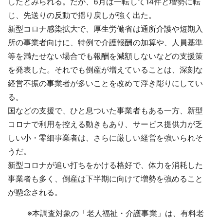
したとみられる。だが、6月は一転して14件と増勢に転
じ、先送りの反動で揺り戻しが強く出た。
新型コロナ感染拡大で、厚生労働省は通所介護や短期入
所の事業者向けに、特例で介護報酬の加算や、人員基準
等を満たせない場合でも報酬を減額しないなどの支援策
を発表した。それでも倒産が増えていることは、深刻な
経営不振の事業者が多いことを改めて浮き彫りにしてい
る。
国などの支援で、ひと息ついた事業者もある一方、新型
コロナで利用を控える動きもあり、サービス提供力が乏
しい小・零細事業者は、さらに厳しい経営を強いられそ
うだ。
新型コロナが追い打ちをかける格好で、体力を消耗した
事業者も多く、倒産は下半期に向けて増勢を強めること
が懸念される。
※
本調査対象の「老人福祉・介護事業」は、有料老