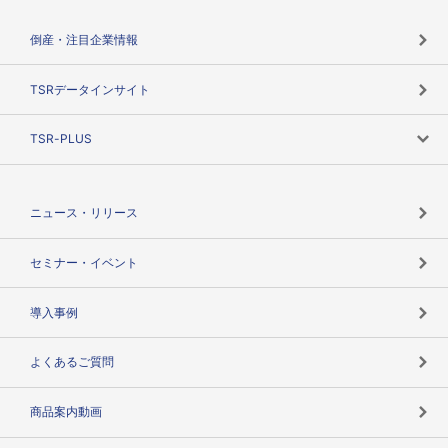
会社概要
カテゴリで探す
倒産・注目企業情報
TSRのビジョン
目的で探す
TSRデータインサイト
創業のあゆみ
ニーズで探す
TSR-PLUS
TSRのCSR
役割で探す
TSR-PLUSトップ
支社店一覧
ニュース・リリース
失敗しない与信管理とは
決算情報
セミナー・イベント
海外取引のノウハウ
パートナー体制
導入事例
企業データの有効活用
マルチステークホルダー
よくあるご質問
コンプライアンスチェック
商品案内動画