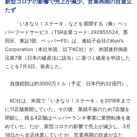
新型コロナの影響で売上が減少、営業再開の目途立
採用情報
たず
よくあるご質問
「いきなり！ステーキ」などを展開する（株）ペッ
パーフードサービス（TSR企業コード: 292855524、墨
English
田区、東証1部、ペッパーFS）は、連結子会社のKuni’s
Corporation（本社米国、以下KC社）が、米国連邦倒産
法第7章（日本の破産法に該当）に基づく破産を申請した
ことを7月3日、発表した。
負債総額は約3000万ドル（予定、日本円約32億円）。
KC社は、米国で「いきなり！ステーキ」を2018年まで
に11店舗展開していた。その後、業績不振のため7店舗を
閉鎖し、残る4店舗はペッパーランチ事業に業態転換を進
めていた。だが、新型コロナの影響で売上が減少し、3月
18日から全店休業していたが、営業再開の目途が立た