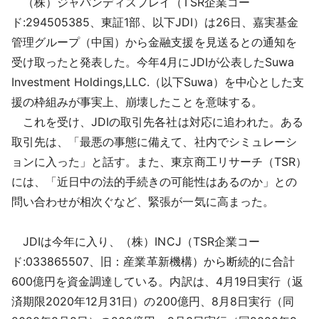
（株）ジャパンディスプレイ（TSR企業コー
採用情報
ド:294505385、東証1部、以下JDI）は26日、嘉実基金
管理グループ（中国）から金融支援を見送るとの通知を
よくあるご質問
受け取ったと発表した。今年4月にJDIが公表したSuwa
Investment Holdings,LLC.（以下Suwa）を中心とした支
English
援の枠組みが事実上、崩壊したことを意味する。
これを受け、JDIの取引先各社は対応に追われた。ある
取引先は、「最悪の事態に備えて、社内でシミュレーシ
ョンに入った」と話す。また、東京商工リサーチ（TSR）
には、「近日中の法的手続きの可能性はあるのか」との
問い合わせが相次ぐなど、緊張が一気に高まった。
JDIは今年に入り、（株）INCJ（TSR企業コー
ド:033865507、旧：産業革新機構）から断続的に合計
600億円を資金調達している。内訳は、4月19日実行（返
済期限2020年12月31日）の200億円、8月8日実行（同