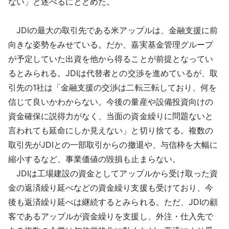
ない」と述べるにとどめた。
JDIの最大の取引先である米アップルは、金融支援に前
向きな姿勢をみせている。だか、嘉実基金管理グループ
が予定していた出資を他から得ることが前提となってい
るとみられる。JDIは代替者との交渉を進めているが、取
引先の1社は「金融支援の交渉は二転三転しており、何を
信じて良いかわからない。今後の量産や設備投資向けの
資金確保に説得力がなく、当面の資金繰りに問題ないと
言われても延命にしか見えない」と切り捨てる。複数の
取引先がJDIとの一部取引からの撤退や、与信枠を大幅に
縮小するなど、事業価値の毀損も止まらない。
JDIは工場建設の資金としてアップルから受け取った資
金の返済繰り延べなどの資金繰り支援も受けており、今
後も返済繰り延べは継続するとみられる。ただ、JDIの顧
客であるアップルが資金繰りを支援し、外注・仕入先で