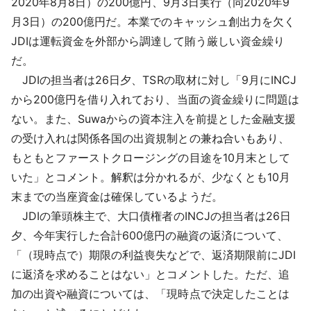
2020年8月8日）の200億円、9月3日実行（同2020年9
月3日）の200億円だ。本業でのキャッシュ創出力を欠く
JDIは運転資金を外部から調達して賄う厳しい資金繰り
だ。
JDIの担当者は26日夕、TSRの取材に対し「9月にINCJ
から200億円を借り入れており、当面の資金繰りに問題は
ない。また、Suwaからの資本注入を前提とした金融支援
の受け入れは関係各国の出資規制との兼ね合いもあり、
もともとファーストクロージングの目途を10月末として
いた」とコメント。解釈は分かれるが、少なくとも10月
末までの当座資金は確保しているようだ。
JDIの筆頭株主で、大口債権者のINCJの担当者は26日
夕、今年実行した合計600億円の融資の返済について、
「（現時点で）期限の利益喪失などで、返済期限前にJDI
に返済を求めることはない」とコメントした。ただ、追
加の出資や融資については、「現時点で決定したことは