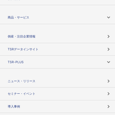
会社案内トップ
商品・サービス
会社概要
カテゴリで探す
倒産・注目企業情報
TSRのビジョン
目的で探す
TSRデータインサイト
創業のあゆみ
ニーズで探す
TSR-PLUS
TSRのCSR
役割で探す
TSR-PLUSトップ
支社店一覧
ニュース・リリース
失敗しない与信管理とは
決算情報
セミナー・イベント
海外取引のノウハウ
パートナー体制
導入事例