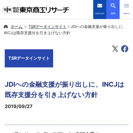
contact
検索
menu
ホーム
TSRデータインサイト
JDIへの金融支援が振り出しに、
倒産・注目企業情報
INCJは既存支援分を引き上げない方針
TSRデータインサイト
TSRデータインサイト
TSR-PLUS
優良企業サイト
JDIへの金融支援が振り出しに、INCJは
会社案内
既存支援分を引き上げない方針
2019/09/27
商品・サービス
導入事例