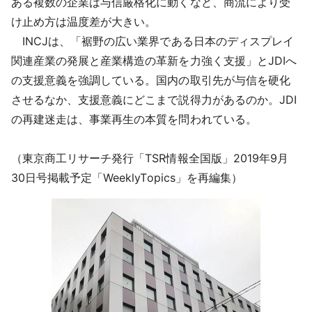
ある複数の企業は与信厳格化に動くなど、商流により受
け止め方は温度差が大きい。
INCJは、「裾野の広い業界である日本のディスプレイ
関連産業の発展と産業構造の革新を力強く支援」とJDIへ
の支援意義を強調している。国内の取引先が与信を硬化
させるなか、支援意義にどこまで説得力があるのか。JDI
の再建迷走は、事業再生の本質を問われている。
（東京商工リサーチ発行「TSR情報全国版」2019年9月
30日号掲載予定「WeeklyTopics」を再編集）