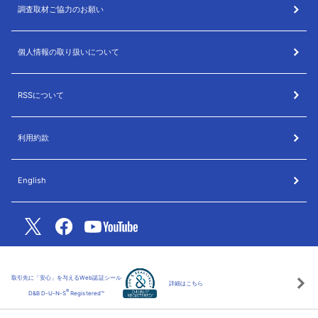
調査取材ご協力のお願い
個人情報の取り扱いについて
RSSについて
利用約款
English
取引先に「安心」を与えるWeb認証シール
詳細はこちら
®
D&B D-U-N-S
Registered™