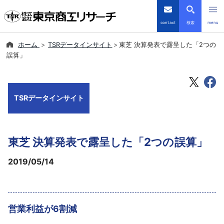
contact
検索
menu
ホーム
TSRデータインサイト
東芝 決算発表で露呈した「2つの
倒産・注目企業情報
誤算」
TSRデータインサイト
TSRデータインサイト
TSR-PLUS
優良企業サイト
東芝 決算発表で露呈した「2つの誤算」
会社案内
2019/05/14
商品・サービス
営業利益が6割減
導入事例