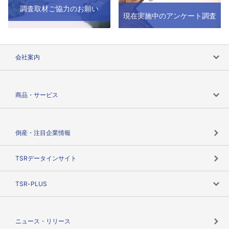
調査取材ご協力のお願い
現在実施中のアンケート調査
会社案内
会社案内トップ
商品・サービス
会社概要
カテゴリで探す
倒産・注目企業情報
TSRのビジョン
目的で探す
TSRデータインサイト
創業のあゆみ
ニーズで探す
TSR-PLUS
TSRのCSR
役割で探す
TSR-PLUSトップ
支社店一覧
ニュース・リリース