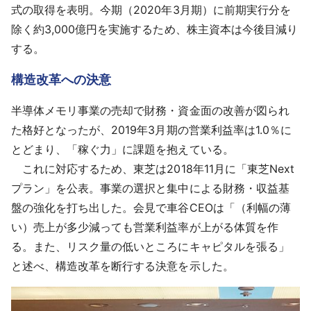
式の取得を表明。今期（2020年3月期）に前期実行分を
除く約3,000億円を実施するため、株主資本は今後目減り
する。
構造改革への決意
半導体メモリ事業の売却で財務・資金面の改善が図られ
た格好となったが、2019年3月期の営業利益率は1.0％に
とどまり、「稼ぐ力」に課題を抱えている。
これに対応するため、東芝は2018年11月に「東芝Next
プラン」を公表。事業の選択と集中による財務・収益基
盤の強化を打ち出した。会見で車谷CEOは「（利幅の薄
い）売上が多少減っても営業利益率が上がる体質を作
る。また、リスク量の低いところにキャピタルを張る」
と述べ、構造改革を断行する決意を示した。