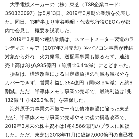
大手電機メーカーの（株）東芝（TSR企業コード:
採用情報
350323097）は5月13日、2019年3月期の業績を公表し
た。同日、13時半より車谷暢昭・代表執行役CEOらが都
よくあるご質問
内で会見し、概要を説明した。
2019年3月期の連結業績は、スマートメーター製造のラ
English
ンディス・ギア（2017年7月売却）やパソコン事業が連結
対象から外れ、火力発電、送配電事業も振るわず、連結
売上高は3兆6,935億円（前期比6.4％減）にとどまった。
損益は、構造改革による固定費負担の削減も減収分を
カバーできず、営業利益は354億円（同58.9％減）と約6
割減。ただ、半導体メモリ事業の売却で、最終利益は1兆
132億円（同26.0％増）を確保した。
海外原子力事業の不振で一時は債務超過に陥った東芝
だが、半導体メモリ事業の売却やその後の構造改革で、
2019年3月末の株主資本は1兆4,566億円のプラスに回復
した。ただ、東芝は2018年11月に総額7,000億円の自己株