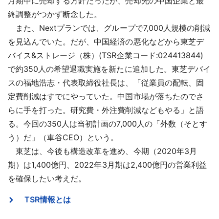
月期中に売却する方針だったが、売却先の中国企業と最
終調整がつかず断念した。
また、Nextプランでは、グループで7,000人規模の削減
を見込んでいた。だが、中国経済の悪化などから東芝デ
バイス&ストレージ（株）(TSR企業コード:024413844)
で約350人の希望退職実施を新たに追加した。東芝デバイ
スの福地浩志・代表取締役社長は、「従業員の配転、固
定費削減はすでにやっていた。中国市場が落ちたのでさ
らに手を打った。研究費・外注費削減などもやる」と語
る。今回の350人は当初計画の7,000人の「外数（そとす
う）だ」（車谷CEO）という。
東芝は、今後も構造改革を進め、今期（2020年3月
期）は1,400億円、2022年3月期は2,400億円の営業利益
を確保したい考えだ。
TSR情報とは