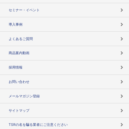
失敗しない与信管理とは
決算情報
セミナー・イベント
海外取引のノウハウ
パートナー体制
導入事例
企業データの有効活用
マルチステークホルダー
よくあるご質問
コンプライアンスチェック
商品案内動画
用語辞典
採用情報
お問い合わせ
メールマガジン登録
サイトマップ
TSRの名を騙る業者にご注意ください