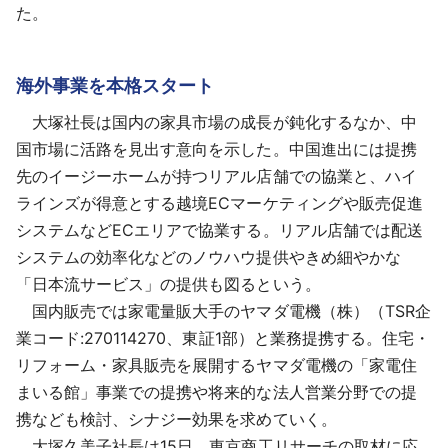
た。
海外事業を本格スタート
大塚社長は国内の家具市場の成長が鈍化するなか、中
国市場に活路を見出す意向を示した。中国進出には提携
先のイージーホームが持つリアル店舗での協業と、ハイ
ラインズが得意とする越境ECマーケティングや販売促進
システムなどECエリアで協業する。リアル店舗では配送
システムの効率化などのノウハウ提供やきめ細やかな
「日本流サービス」の提供も図るという。
国内販売では家電量販大手のヤマダ電機（株）（TSR企
業コード:270114270、東証1部）と業務提携する。住宅・
リフォーム・家具販売を展開するヤマダ電機の「家電住
まいる館」事業での提携や将来的な法人営業分野での提
携なども検討、シナジー効果を求めていく。
大塚久美子社長は15日、東京商工リサーチの取材に応