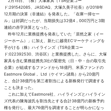
2月15日、（株）大塚家具（TSR企業コー
採用情報
ド:291542085、JASDAQ、大塚久美子社長）が2018年
12月期の決算（非連結）を発表した。「在庫一掃セー
よくあるご質問
ル」は好調だったが、当期損失は32億4，000万円と3期
連続の赤字決算となった。
English
昨年12月に業務提携を発表していた「居然之家（イー
ジーホーム）」に加え、新たに越境ECマーケティングを
手がける（株）ハイラインズ（TSR企業コー
ド:022392530、渋谷区）と業務提携した。さらに、大塚
家具を含む業務提携先3社の緊密先（日・中・台の取引先
企業）が組成するファンドから18億円、米系ファンドの
Eastmore Global， Ltd（ケイマン諸島）から20億円
と、合計38億円を第三者割当による新株発行で調達する
ことも決まった。
これに加えてEastmore社、ハイラインズとハイライン
ズ代表の陳海波氏を割当先とする合計38億円の新株予約
権を発行し、最大76億円を調達することが明らかになっ