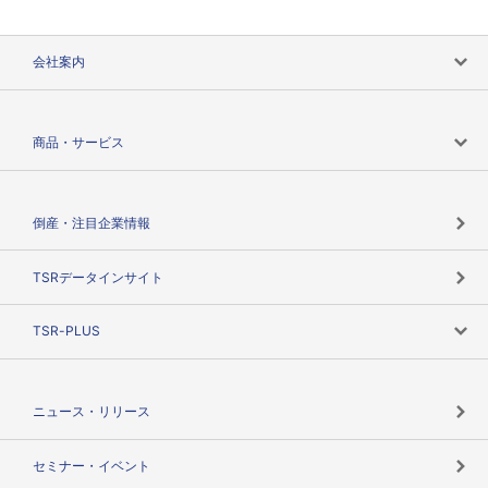
会社案内
会社案内トップ
商品・サービス
会社概要
カテゴリで探す
倒産・注目企業情報
TSRのビジョン
目的で探す
TSRデータインサイト
創業のあゆみ
ニーズで探す
TSR-PLUS
TSRのCSR
役割で探す
TSR-PLUSトップ
支社店一覧
ニュース・リリース
失敗しない与信管理とは
決算情報
セミナー・イベント