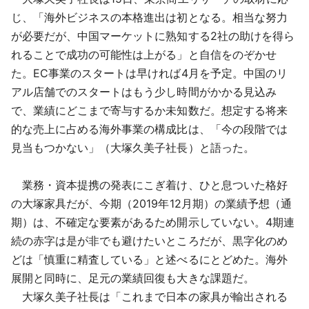
じ、「海外ビジネスの本格進出は初となる。相当な努力
が必要だが、中国マーケットに熟知する2社の助けを得ら
れることで成功の可能性は上がる」と自信をのぞかせ
た。EC事業のスタートは早ければ4月を予定。中国のリ
アル店舗でのスタートはもう少し時間がかかる見込み
で、業績にどこまで寄与するか未知数だ。想定する将来
的な売上に占める海外事業の構成比は、「今の段階では
見当もつかない」（大塚久美子社長）と語った。
業務・資本提携の発表にこぎ着け、ひと息ついた格好
の大塚家具だが、今期（2019年12月期）の業績予想（通
期）は、不確定な要素があるため開示していない。4期連
続の赤字は是が非でも避けたいところだが、黒字化のめ
どは「慎重に精査している」と述べるにとどめた。海外
展開と同時に、足元の業績回復も大きな課題だ。
大塚久美子社長は「これまで日本の家具が輸出される