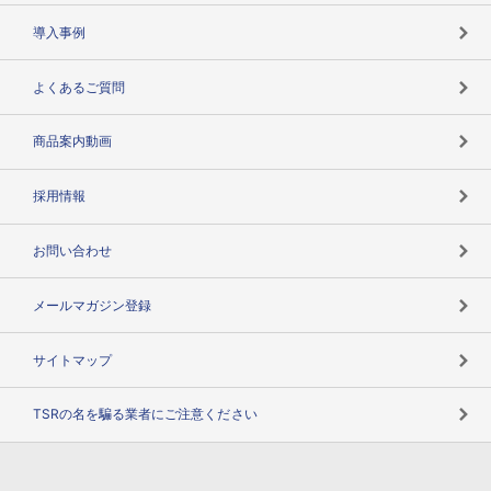
海外取引のノウハウ
パートナー体制
導入事例
企業データの有効活用
マルチステークホルダー
よくあるご質問
コンプライアンスチェック
商品案内動画
用語辞典
採用情報
お問い合わせ
メールマガジン登録
サイトマップ
TSRの名を騙る業者にご注意ください