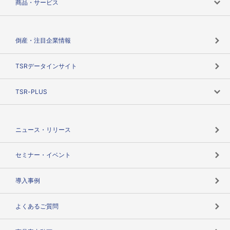
商品・サービス
会社概要
カテゴリで探す
倒産・注目企業情報
TSRのビジョン
目的で探す
TSRデータインサイト
創業のあゆみ
ニーズで探す
TSR-PLUS
TSRのCSR
役割で探す
TSR-PLUSトップ
支社店一覧
ニュース・リリース
失敗しない与信管理とは
決算情報
セミナー・イベント
海外取引のノウハウ
パートナー体制
導入事例
企業データの有効活用
マルチステークホルダー
よくあるご質問
コンプライアンスチェック