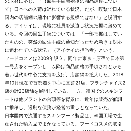
の取材に応じ、「（回生手続開始後の商品調達につい
て）日本への入荷は遅れている状況。だが、喫緊で日本
国内の店舗網の縮小に影響する規模ではない」と説明す
る。アイケイは、現地に社員を派遣し状況把握に努めて
いる。今回の回生手続については、「一部把握はしてい
たものの、突然の回生手続の通知だったため急きょ対応
に追われている状況」（アイケイの担当者）という。
フードコスメは2009年設立。同年に東京・原宿で日本第
一号店をオープンし、以降は商品価格の手頃さなどから
若い世代を中心に支持を広げ、店舗網を拡大した。2018
年10月現在で首都圏を中心に直営21店、フランチャイズ2
店の計23店舗を展開している。一方、韓国でのスキンフ
ードは他ブランドの台頭等を背景に、近年は販売が低調
に推移し、過剰な債務が経営の重しとなっていた。
日本国内で流通するスキンフード製品は、韓国工場で生
産された輸入品でまかなっている。フードコスメの取引