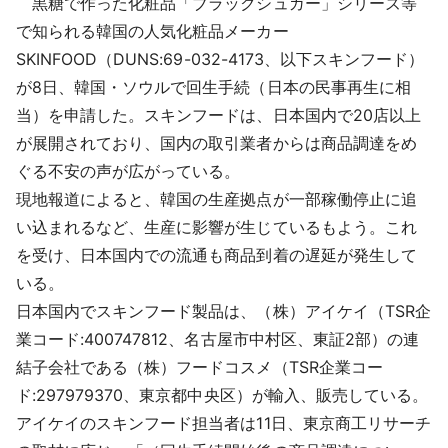
黒糖で作った化粧品「ブラックシュガー」シリーズ等
採用情報
で知られる韓国の人気化粧品メーカー
SKINFOOD（DUNS:69-032-4173、以下スキンフード）
よくあるご質問
が8日、韓国・ソウルで回生手続（日本の民事再生に相
当）を申請した。スキンフードは、日本国内で20店以上
English
が展開されており、国内の取引業者からは商品調達をめ
ぐる不安の声が広がっている。
現地報道によると、韓国の生産拠点が一部稼働停止に追
い込まれるなど、生産に影響が生じているもよう。これ
を受け、日本国内での流通も商品到着の遅延が発生して
いる。
日本国内でスキンフード製品は、（株）アイケイ（TSR企
業コード:400747812、名古屋市中村区、東証2部）の連
結子会社である（株）フードコスメ（TSR企業コー
ド:297979370、東京都中央区）が輸入、販売している。
アイケイのスキンフード担当者は11日、東京商工リサーチ