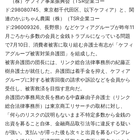
（株）ケフィア事業振興会（TSR企業コー
採用情報
ド:298080745、東京都千代田区、以下ケフィア）と、関
連のかぶちゃん農園（株）（TSR企業コー
よくあるご質問
ド:296009326、長野県）などケフィアグループが昨年11
月ごろから多数の会員と金銭トラブルになっている問題
English
で7月10日、消費者被害に取り組む弁護士有志が「ケフィ
アグループ被害対策弁護団」を組成した。
被害弁護団の団長には、リンク総合法律事務所の紀藤正
樹弁護士が就任した。弁護団は着手金を抑え、ケフィア
グループに対する被害回復の請求や訴訟などを会員から
受任し、被害救済を目指す意向だ。
弁護団の事務局次長を務める中森麻由子弁護士（リンク
総合法律事務所）は東京商工リサーチの取材に対し、
「何らのリスクの説明もないまま不特定多数から金銭の
出資を募ること自体、金融商品取引法等に違反する疑い
が強い。支払いが滞った後も次々と出資を募るパンフレ