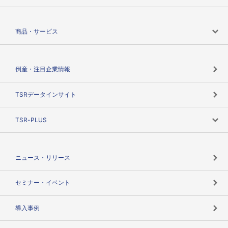
会社案内トップ
商品・サービス
会社概要
カテゴリで探す
倒産・注目企業情報
TSRのビジョン
目的で探す
TSRデータインサイト
創業のあゆみ
ニーズで探す
TSR-PLUS
TSRのCSR
役割で探す
TSR-PLUSトップ
支社店一覧
ニュース・リリース
失敗しない与信管理とは
決算情報
セミナー・イベント
海外取引のノウハウ
パートナー体制
導入事例
企業データの有効活用