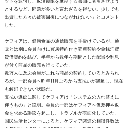
ットを送付し、返済期限を延期する書面に署名させよう
とするなど、問題が多いと言わざるを得ない。少しでも
出資した方々の被害回復につながればいい」とコメント
した。
ケフィアは、健康食品の通信販売を手掛けているが、通
販とは別に会員向けに買戻特約付き売買契約や金銭消費
貸借契約を結び、半年から数年を期間とした配当や利息
が付く商品の販売も行っていた。
数万人に及ぶ会員がこれら商品の契約しているとみられ
るが、一部会員へ昨年11月ごろから支払いが遅延し、現在
も解消できない状態だ。
支払い遅延に関してケフィアは「システムの入れ替えに
伴うもの」と説明。会員の一部はケフィアへ仮差押や返
金を求める訴訟を起こし、トラブルが表面化していた。
国民生活センターによると、ケフィア関連の相談件数は