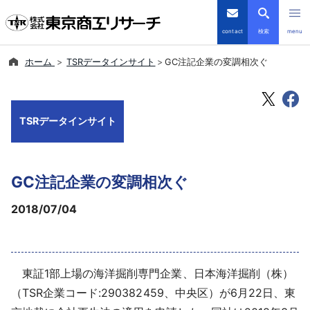
contact
検索
menu
ホーム
TSRデータインサイト
GC注記企業の変調相次ぐ
倒産・注目企業情報
TSRデータインサイト
TSRデータインサイト
TSR-PLUS
GC注記企業の変調相次ぐ
優良企業サイト
2018/07/04
会社案内
商品・サービス
東証1部上場の海洋掘削専門企業、日本海洋掘削（株）
導入事例
（TSR企業コード:290382459、中央区）が6月22日、東