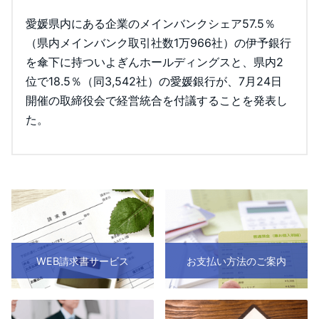
愛媛県内にある企業のメインバンクシェア57.5％
（県内メインバンク取引社数1万966社）の伊予銀行
を傘下に持ついよぎんホールディングスと、県内2
位で18.5％（同3,542社）の愛媛銀行が、7月24日
開催の取締役会で経営統合を付議することを発表し
た。
WEB請求書サービス
お支払い方法のご案内