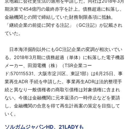
京地裁に会社更生法の適用を申請した。同社は2018年3月
採用情報
期決算で454億円の最終赤字を計上。債務超過に転落し、
金融機関との間で締結していた財務制限条項に抵触。
よくあるご質問
「継続企業の前提に関する注記」（GC注記）が記載され
ていた。
English
日本海洋掘削以外にもGC注記企業の変調が相次いでい
る。2018年3月期に債務超過（単体）に転落した電子機器
メーカー、田淵電機（株）（TSR企業コー
ド:570115531、大阪市淀川区、東証1部）は6月25日、事
業再生ADR 手続を申請した。事業再生ADRは法的整理手
続と異なり一般債権者の商取引債権は対象債権に含まれ
ない。今後は金融機関に元本返済の一時停止などを要請
し、金融機関の合意を得て再生計画案の策定を目指して
いく。
ソルガムジャパンHD、21LADYも