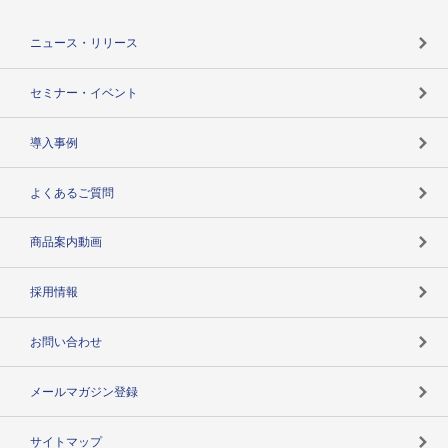
役割で探す
TSR-PLUSトップ
支社店一覧
ニュース・リリース
失敗しない与信管理とは
決算情報
セミナー・イベント
海外取引のノウハウ
パートナー体制
導入事例
企業データの有効活用
マルチステークホルダー
よくあるご質問
コンプライアンスチェック
商品案内動画
用語辞典
採用情報
お問い合わせ
メールマガジン登録
サイトマップ