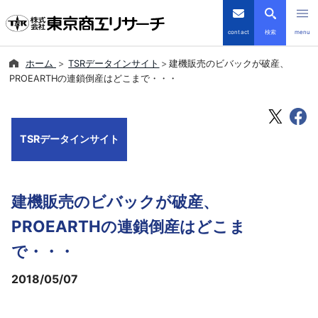
contact
検索
menu
ホーム
TSRデータインサイト
建機販売のビバックが破産、
倒産・注目企業情報
PROEARTHの連鎖倒産はどこまで・・・
TSRデータインサイト
TSRデータインサイト
TSR-PLUS
優良企業サイト
建機販売のビバックが破産、
会社案内
PROEARTHの連鎖倒産はどこま
で・・・
商品・サービス
2018/05/07
導入事例