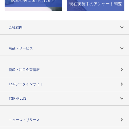
現在実施中のアンケート調査
会社案内
会社案内トップ
商品・サービス
会社概要
カテゴリで探す
倒産・注目企業情報
TSRのビジョン
目的で探す
TSRデータインサイト
創業のあゆみ
ニーズで探す
TSR-PLUS
TSRのCSR
役割で探す
TSR-PLUSトップ
支社店一覧
ニュース・リリース