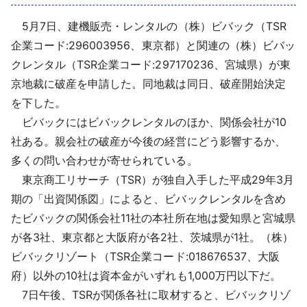
採用情報
5月7日、建機販売・レンタルの（株）ビバック（TSR
企業コード:296003956、東京都）と関連の（株）ビバッ
よくあるご質問
クレンタル（TSR企業コード:297170236、宮城県）が東
京地裁に破産を申請した。同地裁は同日、破産開始決定
English
を下した。
ビバックにはビバックレンタルのほか、関係会社が10
社ある。親会社の破産が今後の経営にどう影響するか、
多くの問い合わせが寄せられている。
東京商工リサーチ（TSR）が独自入手した平成29年3月
期の「出資関係図」によると、ビバックレンタルを含め
たビバックの関係会社11社の本社所在地は愛知県と宮城県
が各3社、東京都と大阪府が各2社、茨城県が1社。（株）
ビバックリゾート（TSR企業コード:018676537、大阪
府）以外の10社は資本金がいずれも1,000万円以下だ。
7日午後、TSRが関係各社に取材すると、ビバックリゾ