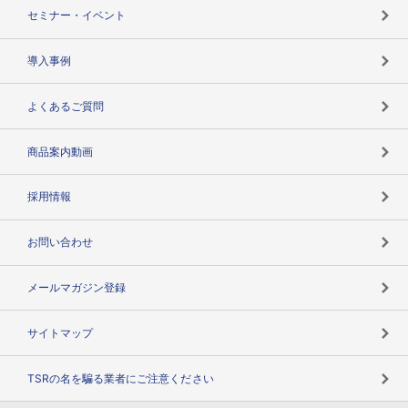
失敗しない与信管理とは
決算情報
セミナー・イベント
海外取引のノウハウ
パートナー体制
導入事例
企業データの有効活用
マルチステークホルダー
よくあるご質問
コンプライアンスチェック
商品案内動画
用語辞典
採用情報
お問い合わせ
メールマガジン登録
サイトマップ
TSRの名を騙る業者にご注意ください