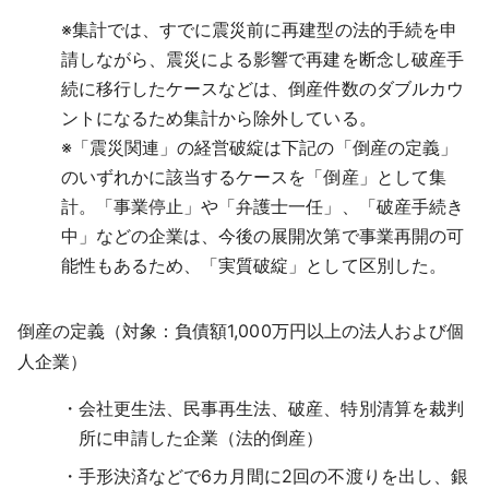
※
集計では、すでに震災前に再建型の法的手続を申
請しながら、震災による影響で再建を断念し破産手
続に移行したケースなどは、倒産件数のダブルカウ
ントになるため集計から除外している。
※
「震災関連」の経営破綻は下記の「倒産の定義」
のいずれかに該当するケースを「倒産」として集
計。「事業停止」や「弁護士一任」、「破産手続き
中」などの企業は、今後の展開次第で事業再開の可
能性もあるため、「実質破綻」として区別した。
倒産の定義（対象：負債額1,000万円以上の法人および個
人企業）
会社更生法、民事再生法、破産、特別清算を裁判
所に申請した企業（法的倒産）
手形決済などで6カ月間に2回の不渡りを出し、銀