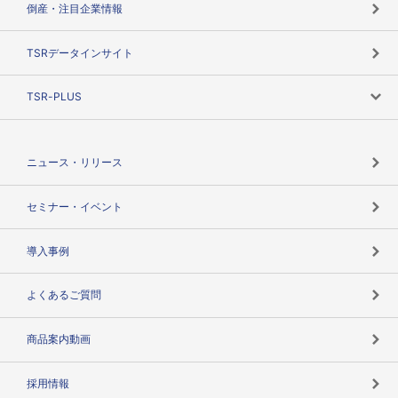
倒産・注目企業情報
TSRのビジョン
目的で探す
TSRデータインサイト
創業のあゆみ
ニーズで探す
TSR-PLUS
TSRのCSR
役割で探す
TSR-PLUSトップ
支社店一覧
ニュース・リリース
失敗しない与信管理とは
決算情報
セミナー・イベント
海外取引のノウハウ
パートナー体制
導入事例
企業データの有効活用
マルチステークホルダー
よくあるご質問
コンプライアンスチェック
商品案内動画
用語辞典
採用情報