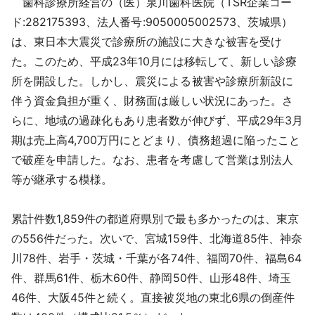
歯科診療所経営の（医）泉川歯科医院（TSR企業コー
ド:282175393、法人番号:9050005002573、茨城県）
は、東日本大震災で診療所の施設に大きな被害を受け
た。このため、平成23年10月には移転して、新しい診療
所を開設した。しかし、震災による被害や診療所新設に
伴う資金負担が重く、財務面は厳しい状況にあった。さ
らに、地域の過疎化もあり患者数が伸びず、平成29年3月
期は売上高4,700万円にとどまり、債務超過に陥ったこと
で破産を申請した。なお、患者を考慮して営業は別法人
等が継承する模様。
累計件数1,859件の都道府県別で最も多かったのは、東京
の556件だった。次いで、宮城159件、北海道85件、神奈
川78件、岩手・茨城・千葉が各74件、福岡70件、福島64
件、群馬61件、栃木60件、静岡50件、山形48件、埼玉
46件、大阪45件と続く。直接被災地の東北6県の倒産件