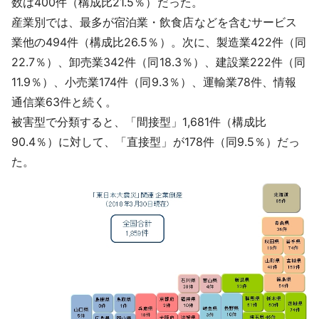
数は400件（構成比21.5％）だった。
産業別では、最多が宿泊業・飲食店などを含むサービス
業他の494件（構成比26.5％）。次に、製造業422件（同
22.7％）、卸売業342件（同18.3％）、建設業222件（同
11.9％）、小売業174件（同9.3％）、運輸業78件、情報
通信業63件と続く。
被害型で分類すると、「間接型」1,681件（構成比
90.4％）に対して、「直接型」が178件（同9.5％）だっ
た。