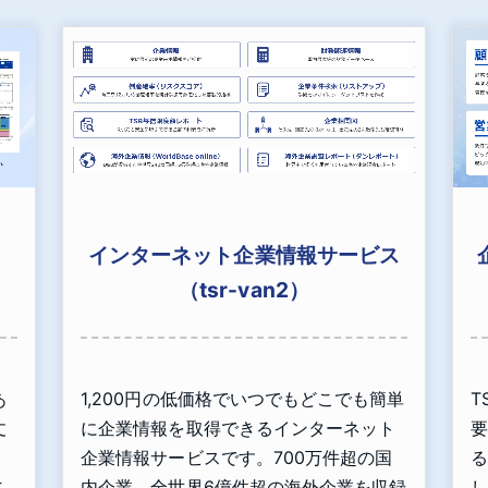
インターネット企業情報サービス
（tsr-van2）
あ
1,200円の低価格でいつでもどこでも簡単
T
丈
に企業情報を取得できるインターネット
要
」
企業情報サービスです。700万件超の国
る
こ
内企業、全世界6億件超の海外企業を収録
し