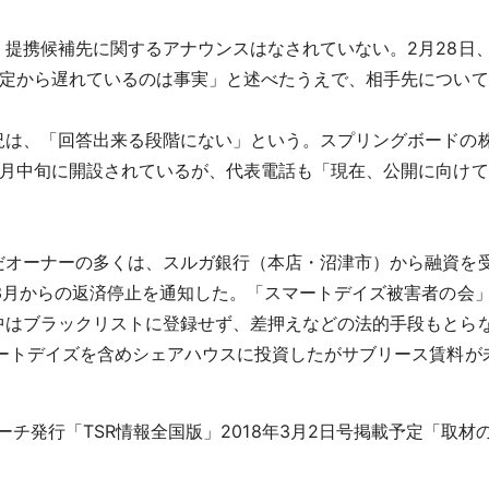
提携候補先に関するアナウンスはなされていない。2月28日
予定から遅れているのは事実」と述べたうえで、相手先につい
は、「回答出来る段階にない」という。スプリングボードの
2月中旬に開設されているが、代表電話も「現在、公開に向け
オーナーの多くは、スルガ銀行（本店・沼津市）から融資を受
3月からの返済停止を通知した。「スマートデイズ被害者の会
中はブラックリストに登録せず、差押えなどの法的手段もとら
ートデイズを含めシェアハウスに投資したがサブリース賃料が
ーチ発行「TSR情報全国版」2018年3月2日号掲載予定「取材