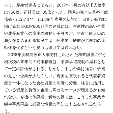
ろう。厚生労働省によると、2017年11月の有効求人倍率
は1.56倍、正社員は1.05倍だった。同月の完全失業率（総
務省）は2.7％で、ほぼ完全雇用の状態だ。政府が目標に
掲げる名目GDP600兆円の達成には、生産性の高い企業
や成長産業への雇用の移動が不可欠だ。生産年齢人口の
減少が見込まれる状況では、休廃業・解散が労働力の流
動化を促すという視点も避けては通れない。
2018年度税制改正大綱で打ち出された株式譲渡に伴う
相続税の10年間の時限措置は、事業承継税制の緩和とし
て一定の評価がされる。しかし、中小企業は経営に余裕
の乏しい企業が少なくない。現実を直視すると代表者資
産と一体になった会社資産の明確な分離、経営に活用し
ている資産と負債を企業に寄せるケースが増えるかも知
れない。今後の休廃業・解散の動向は、こうした事業承
継や事業再生に必要な情報の周知にも左右されるだろ
う。