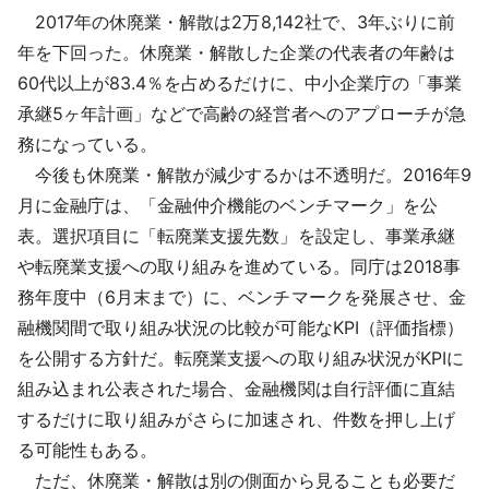
2017年の休廃業・解散は2万8,142社で、3年ぶりに前
年を下回った。休廃業・解散した企業の代表者の年齢は
60代以上が83.4％を占めるだけに、中小企業庁の「事業
承継5ヶ年計画」などで高齢の経営者へのアプローチが急
務になっている。
今後も休廃業・解散が減少するかは不透明だ。2016年9
月に金融庁は、「金融仲介機能のベンチマーク」を公
表。選択項目に「転廃業支援先数」を設定し、事業承継
や転廃業支援への取り組みを進めている。同庁は2018事
務年度中（6月末まで）に、ベンチマークを発展させ、金
融機関間で取り組み状況の比較が可能なKPI（評価指標）
を公開する方針だ。転廃業支援への取り組み状況がKPIに
組み込まれ公表された場合、金融機関は自行評価に直結
するだけに取り組みがさらに加速され、件数を押し上げ
る可能性もある。
ただ、休廃業・解散は別の側面から見ることも必要だ