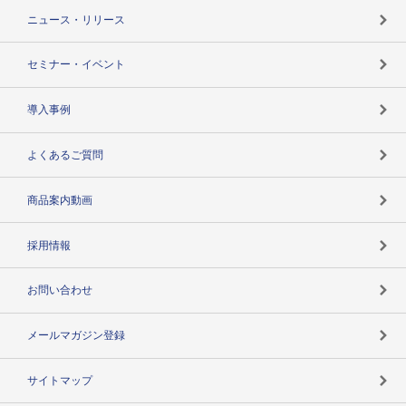
TSR-PLUSトップ
支社店一覧
ニュース・リリース
失敗しない与信管理とは
決算情報
セミナー・イベント
海外取引のノウハウ
パートナー体制
導入事例
企業データの有効活用
マルチステークホルダー
よくあるご質問
コンプライアンスチェック
商品案内動画
用語辞典
採用情報
お問い合わせ
メールマガジン登録
サイトマップ