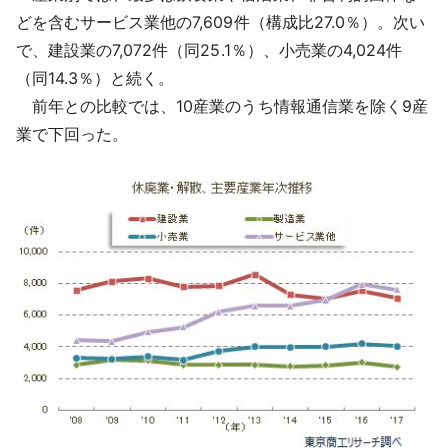
どを含むサービス業他の7,609件（構成比27.0％）。次い
で、建設業の7,072件（同25.1％）、小売業の4,024件
（同14.3％）と続く。
前年との比較では、10産業のうち情報通信業を除く9産
業で下回った。