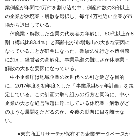
採用情報
業倒産が年間で1万件を割り込む中、倒産件数の3倍以上
の企業が休廃業・解散を選択し、毎年4万社近い企業が市
よくあるご質問
場から退出している。
休廃業・解散した企業の代表者の年齢は、60代以上が8
English
割（構成比83.4％）と高齢化が市場退出の大きな要因に
なっていることが鮮明になった。業績の先行き不透明感
に加え、経営者の高齢化、事業承継の難しさが休廃業・
解散の大きな要因になっている。
中小企業庁は地域企業の次世代への引き継ぎを目的
に、2017年度を初年度とした「事業承継5ヶ年計画」を策
定している。この計画の取り組みの行方と同時に、中小
企業の大きな経営課題に浮上している休廃業・解散がど
のような展開をたどるのか、今後の動向に目を離せな
い。
※
東京商工リサーチが保有する企業データベースか