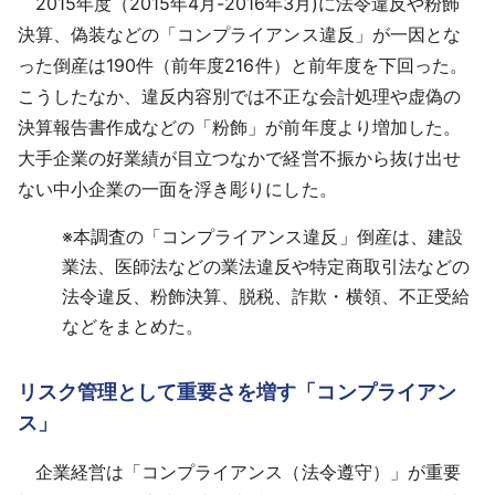
2015年度（2015年4月-2016年3月)に法令違反や粉飾
採用情報
決算、偽装などの「コンプライアンス違反」が一因とな
った倒産は190件（前年度216件）と前年度を下回った。
よくあるご質問
こうしたなか、違反内容別では不正な会計処理や虚偽の
決算報告書作成などの「粉飾」が前年度より増加した。
English
大手企業の好業績が目立つなかで経営不振から抜け出せ
ない中小企業の一面を浮き彫りにした。
※
本調査の「コンプライアンス違反」倒産は、建設
業法、医師法などの業法違反や特定商取引法などの
法令違反、粉飾決算、脱税、詐欺・横領、不正受給
などをまとめた。
リスク管理として重要さを増す「コンプライアン
ス」
企業経営は「コンプライアンス（法令遵守）」が重要