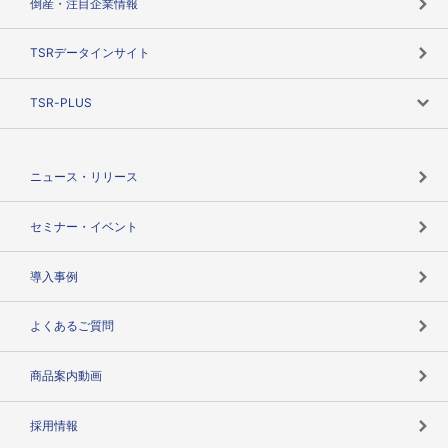
倒産・注目企業情報
TSRのビジョン
目的で探す
TSRデータインサイト
創業のあゆみ
ニーズで探す
TSR-PLUS
TSRのCSR
役割で探す
TSR-PLUSトップ
支社店一覧
ニュース・リリース
失敗しない与信管理とは
決算情報
セミナー・イベント
海外取引のノウハウ
パートナー体制
導入事例
企業データの有効活用
マルチステークホルダー
よくあるご質問
コンプライアンスチェック
商品案内動画
用語辞典
採用情報