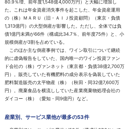
80.9％増、前年度1,548億4,000万円）と大幅に増加し
た。これは年金資産消失事件を起こした、年金資産運用
の（株）ＭＡＲＵ（旧・ＡＩＪ投資顧問）（東京・負債
1,313億円）の大型倒産が影響した。ただし、全体では負
債1億円未満が66件（構成比34.7％、前年度75件）と、小
規模倒産が3割を占めている。
このほか主な倒産事例では、ワイン取引について継続
的に虚偽報告をしていた、国内唯一のワイン投資ファン
ド会社の（株）ヴァンネット（東京都・負債38億2,700万
円）。販売していた有機肥料の成分表示を偽装していた
肥料製造販売の太平物産（株）（秋田・同32億7,600万
円）。廃棄食品を横流ししていた産業廃棄物処理会社の
ダイコー（株）（愛知・同9億円）など。
産業別、サービス業他が最多の53件