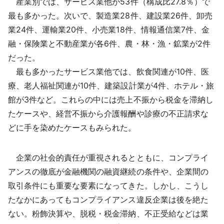
産業別では、サービス業他が53件（構成比27.8％）で
最も多かった。次いで、製造業28件、建設業26件、卸売
業24件、運輸業20件、小売業18件、情報通信業7件、金
融・保険業と不動産業が各6件、農・林・漁・鉱業が2件
だった。
最も多かったサービス業他では、飲食関連が10件、医
療、老人福祉関連が10件、建築設計業が4件、ホテル・旅
館が3件など。これらの中には売上不振から税金を滞納し
たケースや、経営不振から介護報酬や診療の不正請求な
どに手を染めたケースもみられた。
企業の社会的責任が重視されるとともに、コンプライ
アンスの徹底が金融機関の融資継続の条件や、企業間の
取引条件にも重要な要素になってきた。しかし、こうし
たなかにあってもコンプライアンス違反企業は後を絶た
ない。粉飾決算や、脱税・税金滞納、不正受給などは業