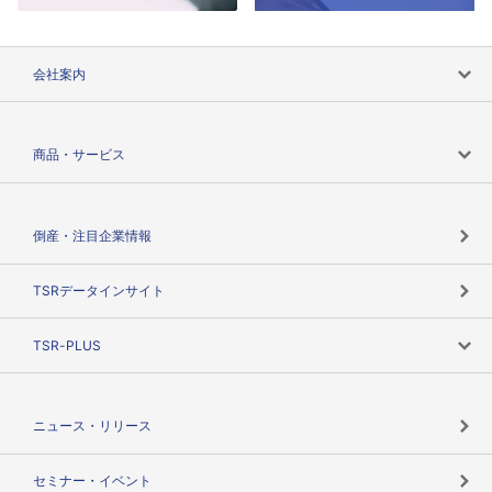
会社案内
会社案内トップ
商品・サービス
会社概要
カテゴリで探す
倒産・注目企業情報
TSRのビジョン
目的で探す
TSRデータインサイト
創業のあゆみ
ニーズで探す
TSR-PLUS
TSRのCSR
役割で探す
TSR-PLUSトップ
支社店一覧
ニュース・リリース
失敗しない与信管理とは
決算情報
セミナー・イベント