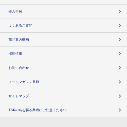
海外取引のノウハウ
パートナー体制
導入事例
企業データの有効活用
マルチステークホルダー
よくあるご質問
コンプライアンスチェック
商品案内動画
用語辞典
採用情報
お問い合わせ
メールマガジン登録
サイトマップ
TSRの名を騙る業者にご注意ください