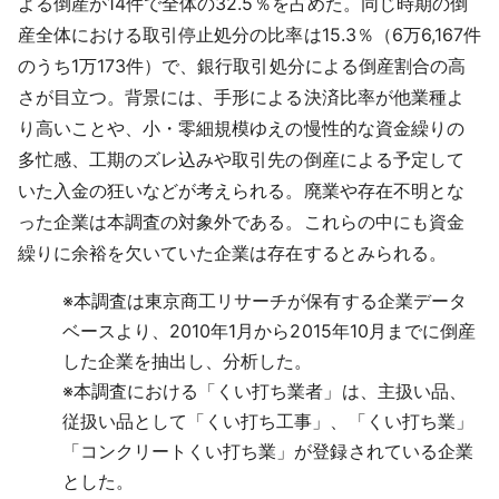
よる倒産が14件で全体の32.5％を占めた。同じ時期の倒
採用情報
産全体における取引停止処分の比率は15.3％（6万6,167件
のうち1万173件）で、銀行取引処分による倒産割合の高
よくあるご質問
さが目立つ。背景には、手形による決済比率が他業種よ
り高いことや、小・零細規模ゆえの慢性的な資金繰りの
English
多忙感、工期のズレ込みや取引先の倒産による予定して
いた入金の狂いなどが考えられる。廃業や存在不明とな
った企業は本調査の対象外である。これらの中にも資金
繰りに余裕を欠いていた企業は存在するとみられる。
※
本調査は東京商工リサーチが保有する企業データ
ベースより、2010年1月から2015年10月までに倒産
した企業を抽出し、分析した。
※
本調査における「くい打ち業者」は、主扱い品、
従扱い品として「くい打ち工事」、「くい打ち業」
「コンクリートくい打ち業」が登録されている企業
とした。