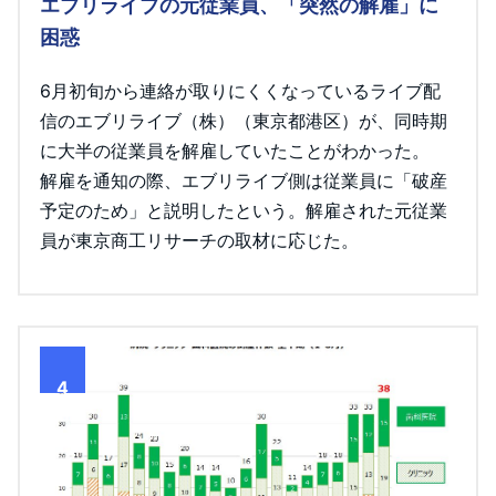
エブリライブの元従業員、「突然の解雇」に
困惑
6月初旬から連絡が取りにくくなっているライブ配
信のエブリライブ（株）（東京都港区）が、同時期
に大半の従業員を解雇していたことがわかった。
解雇を通知の際、エブリライブ側は従業員に「破産
予定のため」と説明したという。解雇された元従業
員が東京商工リサーチの取材に応じた。
4