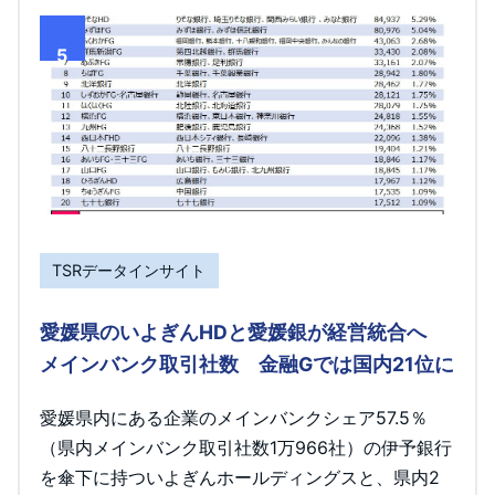
5
TSRデータインサイト
愛媛県のいよぎんHDと愛媛銀が経営統合へ
メインバンク取引社数 金融Gでは国内21位に
愛媛県内にある企業のメインバンクシェア57.5％
（県内メインバンク取引社数1万966社）の伊予銀行
を傘下に持ついよぎんホールディングスと、県内2