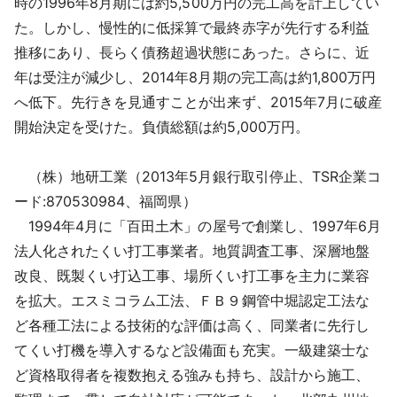
時の1996年8月期には約5,500万円の完工高を計上してい
た。しかし、慢性的に低採算で最終赤字が先行する利益
推移にあり、長らく債務超過状態にあった。さらに、近
年は受注が減少し、2014年8月期の完工高は約1,800万円
へ低下。先行きを見通すことが出来ず、2015年7月に破産
開始決定を受けた。負債総額は約5,000万円。
（株）地研工業（2013年5月銀行取引停止、TSR企業コ
ード:870530984、福岡県）
1994年4月に「百田土木」の屋号で創業し、1997年6月
法人化されたくい打工事業者。地質調査工事、深層地盤
改良、既製くい打込工事、場所くい打工事を主力に業容
を拡大。エスミコラム工法、ＦＢ９鋼管中堀認定工法な
ど各種工法による技術的な評価は高く、同業者に先行し
てくい打機を導入するなど設備面も充実。一級建築士な
ど資格取得者を複数抱える強みも持ち、設計から施工、