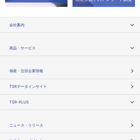
会社案内
会社案内トップ
商品・サービス
会社概要
カテゴリで探す
倒産・注目企業情報
TSRのビジョン
目的で探す
TSRデータインサイト
創業のあゆみ
ニーズで探す
TSR-PLUS
TSRのCSR
役割で探す
TSR-PLUSトップ
支社店一覧
ニュース・リリース
失敗しない与信管理とは
決算情報