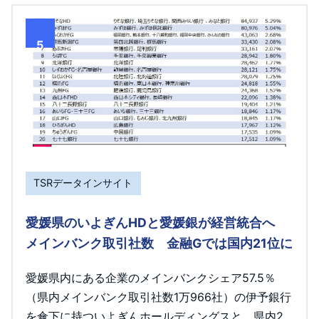
5
TSRデータインサイト
愛媛県のいよぎんHDと愛媛銀が経営統合へ
メインバンク取引社数 金融Gでは国内21位に
愛媛県内にある企業のメインバンクシェア57.5％
（県内メインバンク取引社数1万966社）の伊予銀行
を傘下に持ついよぎんホールディングスと、県内2