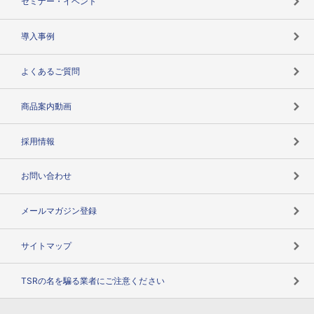
セミナー・イベント
海外取引のノウハウ
パートナー体制
導入事例
企業データの有効活用
マルチステークホルダー
よくあるご質問
コンプライアンスチェック
商品案内動画
用語辞典
採用情報
お問い合わせ
メールマガジン登録
サイトマップ
TSRの名を騙る業者にご注意ください