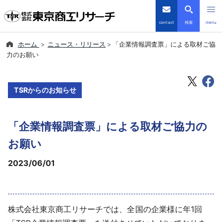
contact
検索
menu
ホーム
ニュース・リリース
「企業情報調査票」による取材ご協
倒産・注目企業情報
力のお願い
TSRデータインサイト
TSRからのお知らせ
TSR-PLUS
「企業情報調査票」による取材ご協力の
優良企業サイト
お願い
会社案内
2023/06/01
商品・サービス
導入事例
株式会社東京商工リサーチでは、全国の企業様に年1回