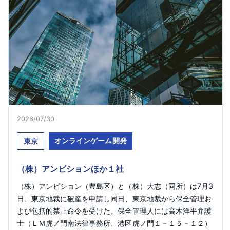
2026/07/30
オンラインゲーム開発
東京
（株）アンビションほか１社
（株）アンビション（豊島区）と（株）大志（同所）は7月3
日、東京地裁に破産を申請し同日、東京地裁から保全管理お
よび包括的禁止命令を受けた。保全管理人には高木洋平弁護
士（ＬＭ虎ノ門南法律事務所、港区虎ノ門１－１５－１２）