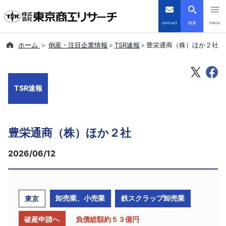
contact
検索
menu
ホーム
倒産・注目企業情報
TSR速報
豊栄通商（株）ほか２社
倒産・注目企業情報
TSRデータインサイト
TSR速報
TSR-PLUS
豊栄通商（株）ほか２社
優良企業サイト
2026/06/12
会社案内
商品・サービス
卸売業、小売業
鉄スクラップ卸売業
東京
導入事例
破産申請へ
負債総額約５３億円