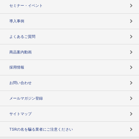
失敗しない与信管理とは
決算情報
セミナー・イベント
海外取引のノウハウ
パートナー体制
導入事例
企業データの有効活用
マルチステークホルダー
よくあるご質問
コンプライアンスチェック
商品案内動画
用語辞典
採用情報
お問い合わせ
メールマガジン登録
サイトマップ
TSRの名を騙る業者にご注意ください