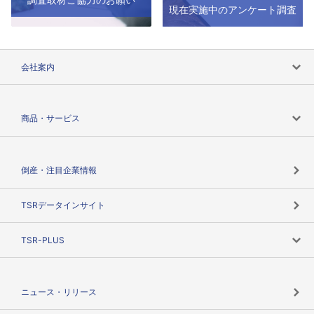
現在実施中のアンケート調査
会社案内
会社案内トップ
商品・サービス
会社概要
カテゴリで探す
倒産・注目企業情報
TSRのビジョン
目的で探す
TSRデータインサイト
創業のあゆみ
ニーズで探す
TSR-PLUS
TSRのCSR
役割で探す
TSR-PLUSトップ
支社店一覧
ニュース・リリース