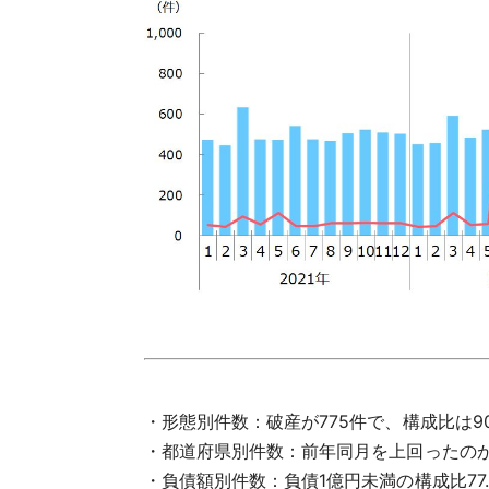
・形態別件数：破産が775件で、構成比は90
・都道府県別件数：前年同月を上回ったのが
・負債額別件数：負債1億円未満の構成比77