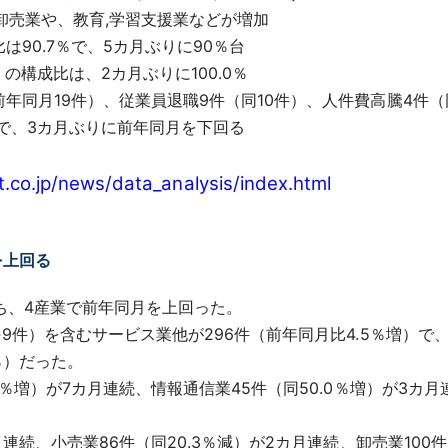
卸売業や、教育,学習支援業などが増加
は90.7％で、5カ月ぶりに90％台
構成比は、2カ月ぶりに100.0％
年同月19件）、従業員退職9件（同10件）、人件費高騰4件（同
）で、3カ月ぶりに前年同月を下回る
t.co.jp/news/data_analysis/index.html
を上回る
うち、4産業で前年同月を上回った。
9件）を含むサービス業他が296件（前年同月比4.5％増）
2％）だった。
％増）が7カ月連続、情報通信業45件（同50.0％増）が3カ月
。
連続、小売業86件（同20.3％減）が2カ月連続、卸売業100件