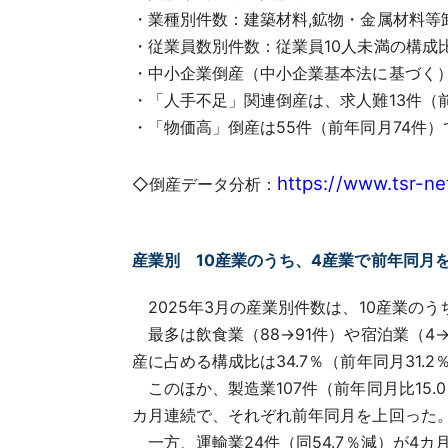
・業種別件数：建築材料,鉱物・金属材料等
・従業員数別件数：従業員10人未満の構成比
・中小企業倒産（中小企業基本法に基づく）の
・「人手不足」関連倒産は、求人難13件（前
・「物価高」倒産は55件（前年同月74件
https://www.tsr-ne
◇倒産データ分析：
産業別 10産業のうち、4産業で前年同月
2025年3月の産業別件数は、10産業の
最多は飲食業（88→91件）や宿泊業（4→
産に占める構成比は34.7％（前年同月31.
このほか、製造業107件（前年同月比15.0
カ月連続で、それぞれ前年同月を上回った
一方、運輸業24件（同54.7％減）が4カ月