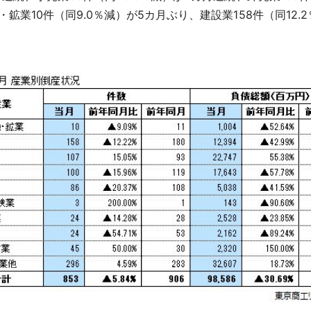
・鉱業10件（同9.0％減）が5カ月ぶり、建設業158件（同12