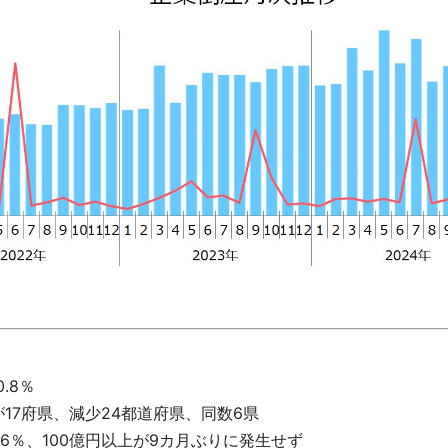
.8％
17府県、減少24都道府県、同数6県
.6％、100億円以上が9カ月ぶりに発生せず