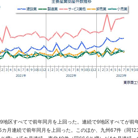
9地区すべてで前年同月を上回った。連続で9地区すべてが前年同
5カ月連続で前年同月を上回った。このほか、九州67件（同123