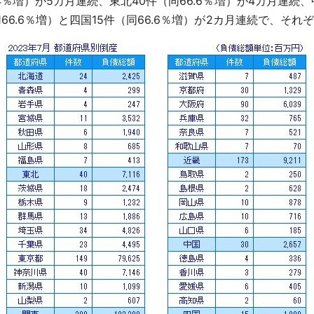
.4％増）が5カ月連続、東北40件（同66.6％増）が4カ月連続、
同166.6％増）と四国15件（同66.6％増）が2カ月連続で、そ