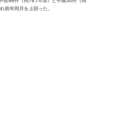
中部98件（同78.1％増）と中国30件（同
れぞれ前年同月を上回った。