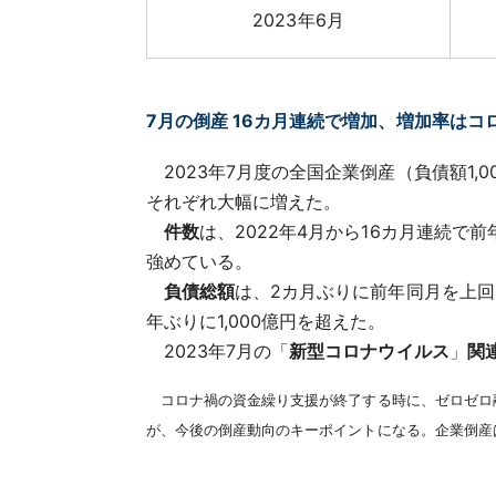
2023年6月
7月の倒産 16カ月連続で増加、増加率はコロ
2023年7月度の全国企業倒産（負債額1,00
それぞれ大幅に増えた。
件数
は、2022年4月から16カ月連続で
強めている。
負債総額
は、2カ月ぶりに前年同月を上回った
年ぶりに1,000億円を超えた。
2023年7月の「
新型コロナウイルス
」
関
コロナ禍の資金繰り支援が終了する時に、ゼロゼロ
が、今後の倒産動向のキーポイントになる。企業倒産