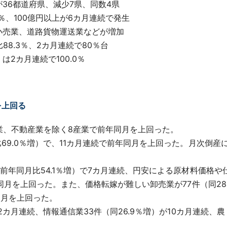
36都道府県、減少7県、同数4県
％、100億円以上が6カ月連続で発生
小売業、道路貨物運送業などが増加
8.3％、2カ月連続で80％台
2カ月連続で100.0％
を上回る
業、不動産業を除く8産業で前年同月を上回った。
9.0％増）で、11カ月連続で前年同月を上回った。月次倒産に占
前年同月比54.1％増）で7カ月連続、円安による原材料価格や
年同月を上回った。また、価格転嫁が難しい卸売業が77件（同28
同月を上回った。
カ月連続、情報通信業33件（同26.9％増）が10カ月連続、農