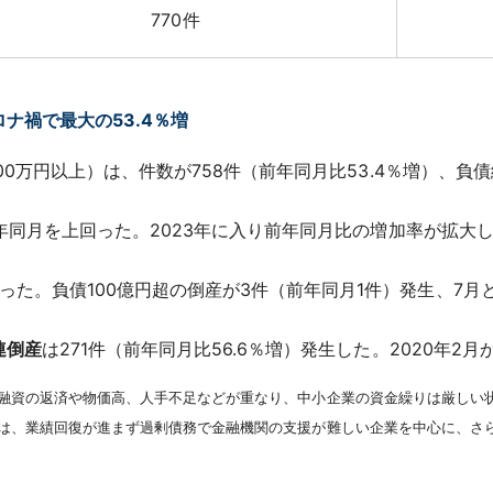
770件
ナ禍で最大の53.4％増
0万円以上）は、件数が758件（前年同月比53.4％増）、負債総額は
前年同月を上回った。2023年に入り前年同月比の増加率が拡大し
。負債100億円超の倒産が3件（前年同月1件）発生、7月としては
連倒産
は271件（前年同月比56.6％増）発生した。2020年2月
融資の返済や物価高、人手不足などが重なり、中小企業の資金繰りは厳しい
は、業績回復が進まず過剰債務で金融機関の支援が難しい企業を中心に、さ