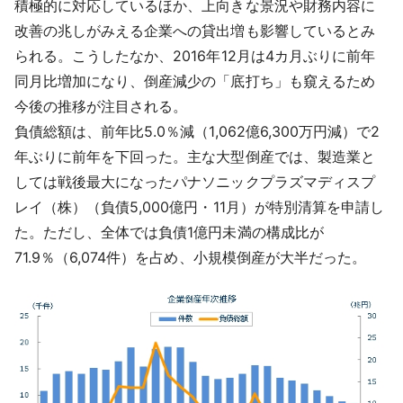
積極的に対応しているほか、上向きな景況や財務内容に
改善の兆しがみえる企業への貸出増も影響しているとみ
られる。こうしたなか、2016年12月は4カ月ぶりに前年
同月比増加になり、倒産減少の「底打ち」も窺えるため
今後の推移が注目される。
負債総額
は、前年比5.0％減（1,062億6,300万円減）で2
年ぶりに前年を下回った。主な大型倒産では、製造業と
しては戦後最大になったパナソニックプラズマディスプ
レイ（株）（負債5,000億円・11月）が特別清算を申請し
た。ただし、全体では負債1億円未満の構成比が
71.9％（6,074件）を占め、小規模倒産が大半だった。