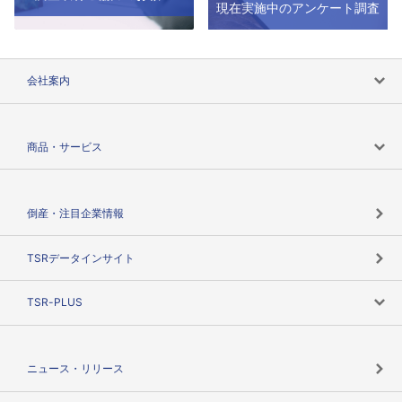
現在実施中のアンケート調査
会社案内
会社案内トップ
商品・サービス
会社概要
カテゴリで探す
倒産・注目企業情報
TSRのビジョン
目的で探す
TSRデータインサイト
創業のあゆみ
ニーズで探す
TSR-PLUS
TSRのCSR
役割で探す
TSR-PLUSトップ
支社店一覧
ニュース・リリース