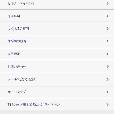
失敗しない与信管理とは
決算情報
セミナー・イベント
海外取引のノウハウ
パートナー体制
導入事例
企業データの有効活用
マルチステークホルダー
よくあるご質問
コンプライアンスチェック
商品案内動画
用語辞典
採用情報
お問い合わせ
メールマガジン登録
サイトマップ
TSRの名を騙る業者にご注意ください