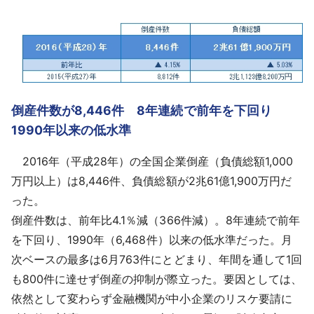
採用情報
よくあるご質問
English
倒産件数が8,446件 8年連続で前年を下回り
1990年以来の低水準
2016年（平成28年）の全国企業倒産（負債総額1,000
万円以上）は8,446件、負債総額が2兆61億1,900万円だ
った。
倒産件数
は、前年比4.1％減（366件減）。8年連続で前年
を下回り、1990年（6,468件）以来の低水準だった。月
次ベースの最多は6月763件にとどまり、年間を通して1回
も800件に達せず倒産の抑制が際立った。要因としては、
依然として変わらず金融機関が中小企業のリスケ要請に