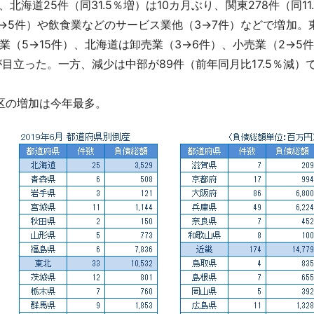
、北海道25件（同31.5％増）は10カ月ぶり、関東278件（同
→5件）や飲食業などのサービス業他（3→7件）などで増加。
業（5→15件）、北海道は卸売業（3→6件）、小売業（2→5
が目立った。一方、減少は中部が89件（前年同月比17.5％減）で
区の増加は今年最多。