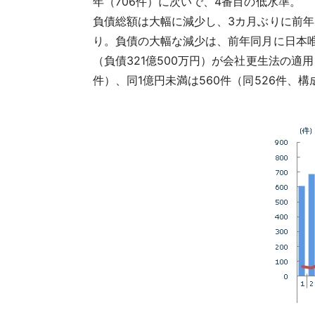
年（706件）に次いで、4番目の低水準。
負債総額
は大幅に減少し、3カ月ぶりに前年同月
り。負債の大幅な減少は、前年同月に日本唯
（負債321億500万円）が会社更生法の適
件）、同1億円未満は560件（同526件、構