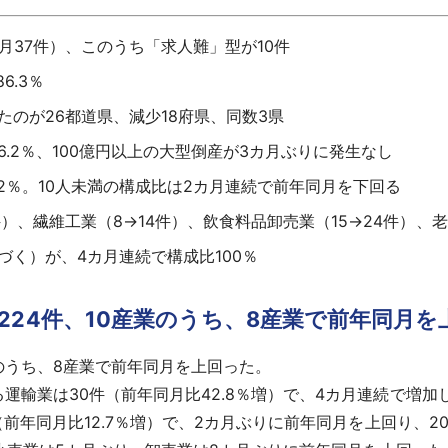
月37件）、このうち「求人難」型が10件
6.3％
のが26都道県、減少18府県、同数3県
6.2％、100億円以上の大型倒産が3カ月ぶりに発生なし
.2％。10人未満の構成比は2カ月連続で前年同月を下回る
件）、繊維工業（8→14件）、飲食料品卸売業（15→24件）、
く）が、4カ月連続で構成比100％
24件、10産業のうち、8産業で前年同月を
業のうち、8産業で前年同月を上回った。
輸業は30件（前年同月比42.8％増）で、4カ月連続で増加し、2
前年同月比12.7％増）で、2カ月ぶりに前年同月を上回り、201