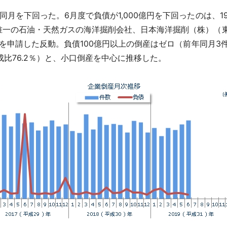
を下回った。6月度で負債が1,000億円を下回ったのは、1989
一の石油・天然ガスの海洋掘削会社、日本海洋掘削（株）（東証1
用を申請した反動。負債100億円以上の倒産はゼロ（前年同月3件
成比76.2％）と、小口倒産を中心に推移した。