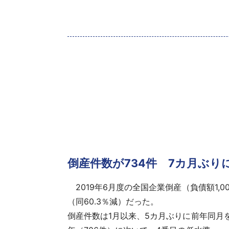
倒産件数が734件 7カ月ぶり
2019年6月度の全国企業倒産（負債額1,0
（同60.3％減）だった。
倒産件数
は1月以来、5カ月ぶりに前年同月を上