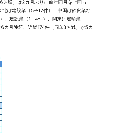
11.6％増）は2カ月ぶりに前年同月を上回っ
東北は建設業（5→12件）、中国は飲食業な
件）、建設業（1→4件）、関東は運輸業
6カ月連続、近畿174件（同3.8％減）が5カ