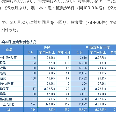
、小売業は5カ月ぶり、卸売業は8カ月ぶりに前年同月を上回った
増）で5カ月ぶり、農・林・漁・鉱業が6件（同100.0％増）で2
減）で、3カ月ぶりに前年同月を下回り、飲食業（78→66件）
を下回った。