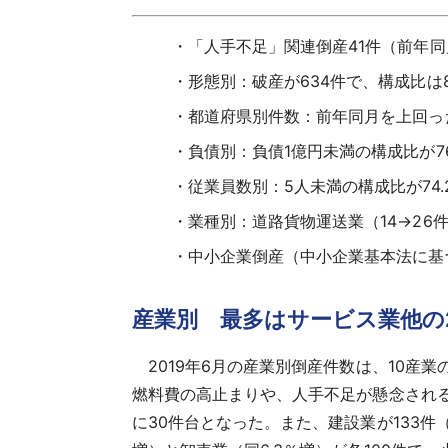
「人手不足」関連倒産41件（前年同
形態別：破産が634件で、構成比は8
都道府県別件数：前年同月を上回った
負債別：負債1億円未満の構成比が7
従業員数別：5人未満の構成比が74
業種別：道路貨物運送業（14→26
中小企業倒産（中小企業基本法に基づ
産業別 最多はサービス業他の2
2019年6月の産業別倒産件数は、10産
燃料費の高止まりや、人手不足が懸念される運
に30件台となった。また、建設業が133件（