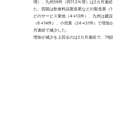
増）、九州59件（同11.3％増）は2カ月連続
た。四国は飲食料品製造業などの製造業（1
どのサービス業他（4→13件）、九州は建設
（6→14件）、小売業（24→31件）で増加
月連続で減少した。
増加が減少を上回るのは2カ月連続で、7地