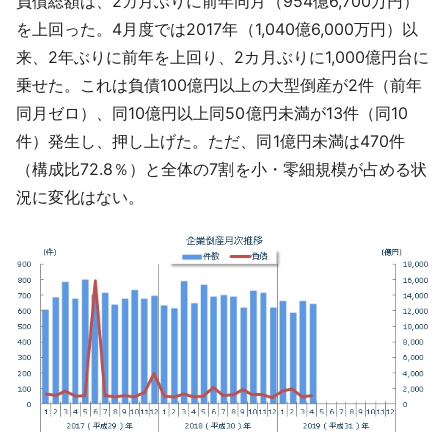
負債総額
は、2カ月ぶりに前年同月（954億6,700万円）
を上回った。4月度では2017年（1,040億6,000万円）以
来、2年ぶりに前年を上回り、2カ月ぶりに1,000億円台に
乗せた。これは負債100億円以上の大型倒産が2件（前年
同月ゼロ）、同10億円以上同50億円未満が13件（同10
件）発生し、押し上げた。ただ、同1億円未満は470件
（構成比72.8％）と全体の7割を小・零細規模が占める状
況に変化はない。