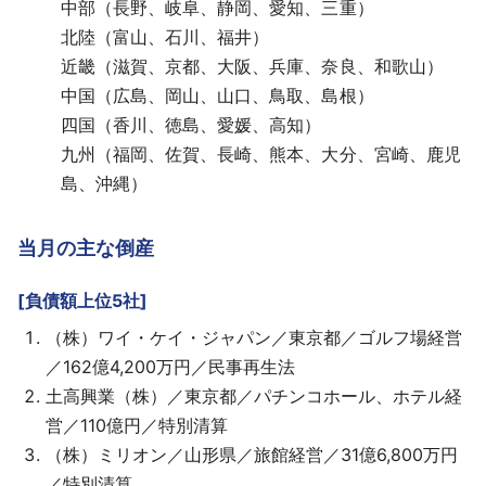
中部（長野、岐阜、静岡、愛知、三重）
北陸（富山、石川、福井）
近畿（滋賀、京都、大阪、兵庫、奈良、和歌山）
中国（広島、岡山、山口、鳥取、島根）
四国（香川、徳島、愛媛、高知）
九州（福岡、佐賀、長崎、熊本、大分、宮崎、鹿児
島、沖縄）
当月の主な倒産
[負債額上位5社]
（株）ワイ・ケイ・ジャパン／東京都／ゴルフ場経営
／162億4,200万円／民事再生法
土高興業（株）／東京都／パチンコホール、ホテル経
営／110億円／特別清算
（株）ミリオン／山形県／旅館経営／31億6,800万円
／特別清算