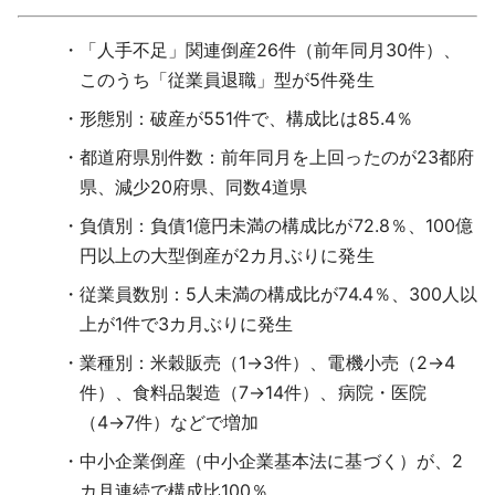
「人手不足」関連倒産26件（前年同月30件）、
このうち「従業員退職」型が5件発生
形態別：破産が551件で、構成比は85.4％
都道府県別件数：前年同月を上回ったのが23都府
県、減少20府県、同数4道県
負債別：負債1億円未満の構成比が72.8％、100億
円以上の大型倒産が2カ月ぶりに発生
従業員数別：5人未満の構成比が74.4％、300人以
上が1件で3カ月ぶりに発生
業種別：米穀販売（1→3件）、電機小売（2→4
件）、食料品製造（7→14件）、病院・医院
（4→7件）などで増加
中小企業倒産（中小企業基本法に基づく）が、2
カ月連続で構成比100％