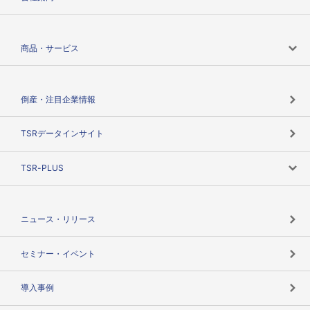
会社案内トップ
商品・サービス
会社概要
カテゴリで探す
倒産・注目企業情報
TSRのビジョン
目的で探す
TSRデータインサイト
創業のあゆみ
ニーズで探す
TSR-PLUS
TSRのCSR
役割で探す
TSR-PLUSトップ
支社店一覧
ニュース・リリース
失敗しない与信管理とは
決算情報
セミナー・イベント
海外取引のノウハウ
パートナー体制
導入事例