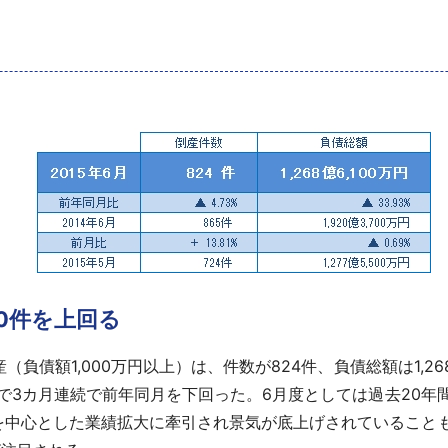
00件を上回る
負債額1,000万円以上）は、件数が824件、負債総額は1,268
減）で3カ月連続で前年同月を下回った。6月度としては過去20
を中心とした業績拡大に牽引され景気が底上げされていること