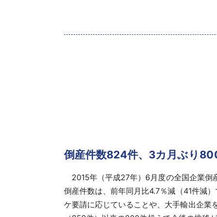
倒産件数824件、3カ月ぶり8
2015年（平成27年）6月度の全国企業倒産（
倒産件数
は、前年同月比4.7％減（41件
ケ要請に応じていることや、大手輸出企業