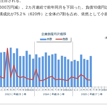
が注目される。
7,600万円減）。2カ月連続で前年同月を下回った。負債10億円
構成比が75.2％（620件）と全体の7割を占め、依然として