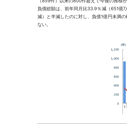
（859件）以来の800件超えで今後の推移
負債総額
は、前年同月比33.9％減（651億
減）と半減したのに対し、負債1億円未満の
ない。