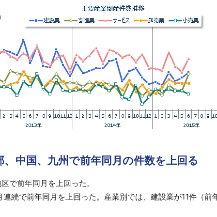
部、中国、九州で前年同月の件数を上回る
地区で前年同月を上回った。
カ月連続で前年同月を上回った。産業別では、建設業が11件（前