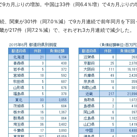
で9カ月ぶりの増加。中国は33件（同6.4％増）で4カ月ぶりの
連続、関東が301件（同7.0％減）で9カ月連続で前年同月を下回
近畿が217件（同7.2％減）で、それぞれ3カ月連続で減少した。