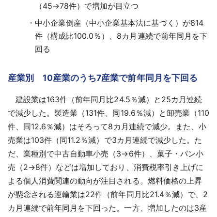
（45→78件）で増加が目立つ
中小企業倒産（中小企業基本法に基づく）が814
件（構成比100.0％）、8カ月連続で前年同月を下
回る
産業別 10産業のうち7産業で前年同月を下回る
建設業は163件（前年同月比24.5％減）と25カ月連続
で減少した。製造業（131件、同19.6％減）と卸売業（110
件、同12.6％減）はそろって8カ月連続で減少。また、小
売業は103件（同11.2％減）で3カ月連続で減少した。た
だ、業種別で中古自動車小売（3→6件）、菓子・パン小
売（2→8件）などは増加しており、消費税率引き上げに
よる個人消費関連の動向が注目される。燃料価格の上昇
が懸念される運輸業は22件（前年同月比21.4％減）で、2
カ月連続で前年同月を下回った。一方、増加したのは3産