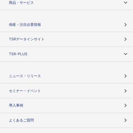
商品・サービス
会社概要
カテゴリで探す
倒産・注目企業情報
TSRのビジョン
目的で探す
TSRデータインサイト
創業のあゆみ
ニーズで探す
TSR-PLUS
TSRのCSR
役割で探す
TSR-PLUSトップ
支社店一覧
ニュース・リリース
失敗しない与信管理とは
決算情報
セミナー・イベント
海外取引のノウハウ
パートナー体制
導入事例
企業データの有効活用
マルチステークホルダー
よくあるご質問
コンプライアンスチェック