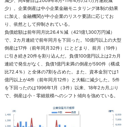
減少、同4番目は2009年8月-11年4月の21カ月連続減
少）。企業倒産は中小企業金融モニタリング体制の効果
に加え、金融機関が中小企業のリスケ要請に応じてお
り、依然として抑制されている。
負債総額
は前年同月比26.4％減（421億1,300万円減）
で、2カ月連続で前年同月を下回った。10億円以上の大型
倒産は17件（前年同月32件）にとどまり、前月（19件）
に引き続き20件を割り込んだ。負債100億円以上は2カ月
連続で発生がなく、負債1億円未満の倒産が590件（構成
比72.4％）と全体の7割を占めた。また、資本金別では1
億円以上が4件（前年同月12件）と大幅に減少した。5件
を下回ったのは1996年1月（3件）以来、18年2カ月ぶり
で、倒産は小・零細規模へのシフト傾向を強めている。