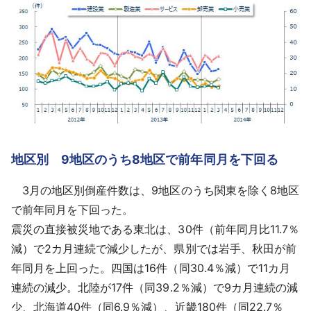
地区別 9地区のうち8地区で前年同月を下回る
3月の地区別倒産件数は、9地区のうち関東を除く8地区
で前年同月を下回った。
震災の直接被災地である東北は、30件（前年同月比11.7％
減）で2カ月連続で減少したが、県別では岩手、秋田が前
年同月を上回った。四国は16件（同30.4％減）で11カ月
連続の減少。北陸が17件（同39.2％減）で9カ月連続の減
少、北海道40件（同6.9％減）、近畿180件（同22.7％