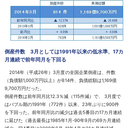
採用情報
よくあるご質問
English
倒産件数 3月としては1991年以来の低水準、17カ
月連続で前年同月を下回る
2014年（平成26年）3月度の全国企業倒産は、件数
（負債額1,000万円以上）が814件、負債総額は1,169億
9,700万円だった。
倒産件数
は前年同月比12.3％減（115件減）で、 3月度で
はバブル期の1991年（772件）以来、23年ぶりに900件
を下回った。前年同月比の減少は過去5番目の17カ月連続
に延びた（過去最長は1985年1月-90年9月の69カ月連続