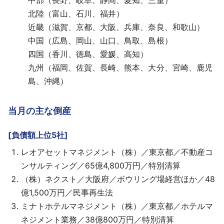
中部（長野、岐阜、静岡、愛知、三重）
北陸（富山、石川、福井）
近畿（滋賀、京都、大阪、兵庫、奈良、和歌山）
中国（広島、岡山、山口、鳥取、島根）
四国（香川、徳島、愛媛、高知）
九州（福岡、佐賀、長崎、熊本、大分、宮崎、鹿児
島、沖縄）
当月の主な倒産
[負債額上位5社]
レオアセットマネジメント（株）／東京都／不動産コ
ンサルティング／65億4,800万円／特別清算
（株）ネクスト／大阪府／ボウリング場経営ほか／48
億1,500万円／民事再生法
ミナトホテルマネジメント（株）／東京都／ホテルマ
ネジメント業務／38億800万円／特別清算