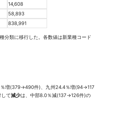
14,608
58,893
838,991
業種分類に移行した。各数値は新業種コード
％増(379→490件)、九州24.4％増(94→117
対して
減少
は、中部8.0％減(137→126件)の