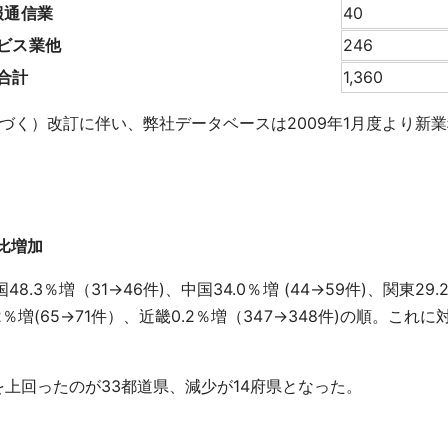
報通信業
40
ビス業他
246
合計
1,360
づく）改訂に伴い、弊社データベースは2009年1月度より新
比増加
48.3％増（31→46件)、中国34.0％増 (44→59件)、関東29.2
.2％増(65→71件）、近畿0.2％増（347→348件)の順。これに
上回ったのが33都道県、減少が14府県となった。