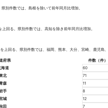
。県別件数では、島根を除いて前年同月比増加。
件を上回る。県別件数では、高知を除き前年同月比増加。
0件を上回る、県別件数では、福岡、熊本、大分、宮崎、鹿児島
道府県
件数（件）
北海道
60
東北
71
青森
11
岩手
8
宮城
12
秋田
7