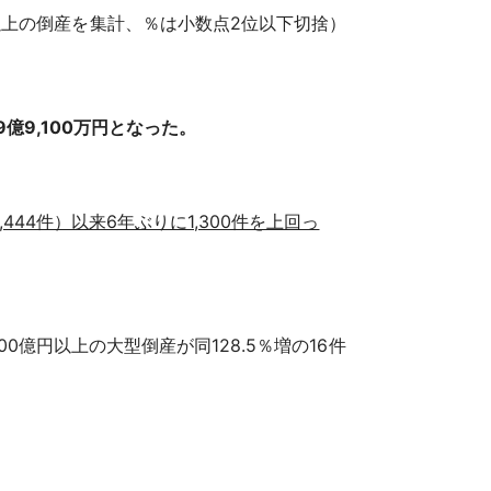
円以上の倒産を集計、％は小数点2位以下切捨）
9億9,100万円となった。
444件）以来6年ぶりに1,300件を上回っ
00億円以上の大型倒産が同128.5％増の16件