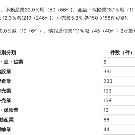
)、不動産業32.0％増（50→66件)、金融・保険業18.1％増（11→
12.3％増(219→246件)、小売業5.3％増(150→158件)の順。
.0％減（10→6件）、情報通信業11.1％減（45→40件）
業別分類
件数（件）
・漁・鉱業
6
建設業
361
製造業
233
卸売業
193
小売業
158
・保険業
13
動産業
66
運輸業
44