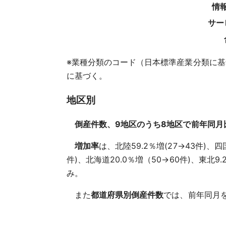
情
サー
※業種分類のコード（日本標準産業分類に基
に基づく。
地区別
倒産件数、9地区のうち8地区で前年同月
増加率
は、北陸59.2％増(27→43件)、四国
件)、北海道20.0％増（50→60件)、東北9
み。
また
都道府県別倒産件数
では、前年同月を