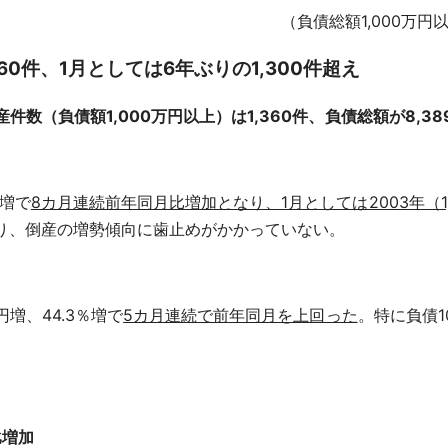
（負債総額1,000万
60件、1月としては6年ぶりの1,300件超え
数（負債額1,000万円以上）は1,360件、負債総額が8,38
％増で
8カ月連続前年同月比増加となり、1月としては2003年（1,
り、倒産の増勢傾向に歯止めがかかっていない。
円増、44.3％増で
5カ月連続で前年同月を上回った
。特に負債1
比増加