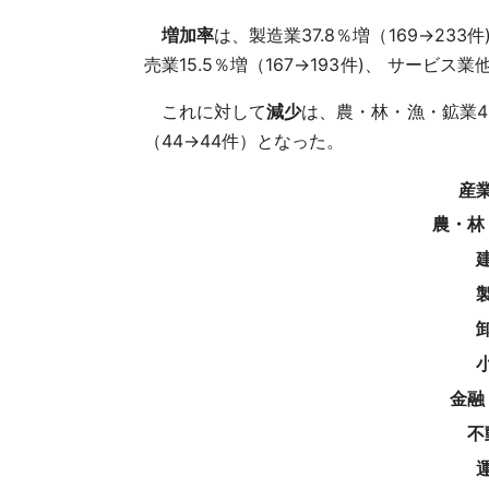
増加率
は、製造業37.8％増（169→233件
売業15.5％増（167→193件)、 サービス業他 
これに対して
減少
は、農・林・漁・鉱業40
（44→44件）となった。
産
農・林
金融
不