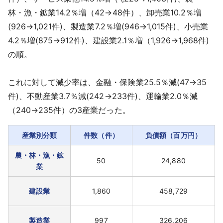
林・漁・鉱業14.2％増（42→48件）、卸売業10.2％増
(926→1,021件)、製造業7.2％増(946→1,015件)、小売業
4.2％増(875→912件)、建設業2.1％増（1,926→1,968件)
の順。
これに対して減少率は、金融・保険業25.5％減(47→35
件)、不動産業3.7％減(242→233件)、運輸業2.0％減
（240→235件）の3産業だった。
産業別分類
件数（件）
負債額（百万円）
農・林・漁・鉱
50
24,880
業
建設業
1,860
458,729
製造業
997
326,206