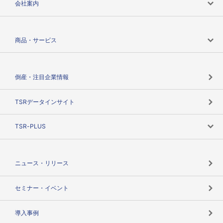
会社案内
会社案内トップ
商品・サービス
会社概要
カテゴリで探す
倒産・注目企業情報
TSRのビジョン
目的で探す
TSRデータインサイト
創業のあゆみ
ニーズで探す
TSR-PLUS
TSRのCSR
役割で探す
TSR-PLUSトップ
支社店一覧
ニュース・リリース
失敗しない与信管理とは
決算情報
セミナー・イベント
海外取引のノウハウ
パートナー体制
導入事例