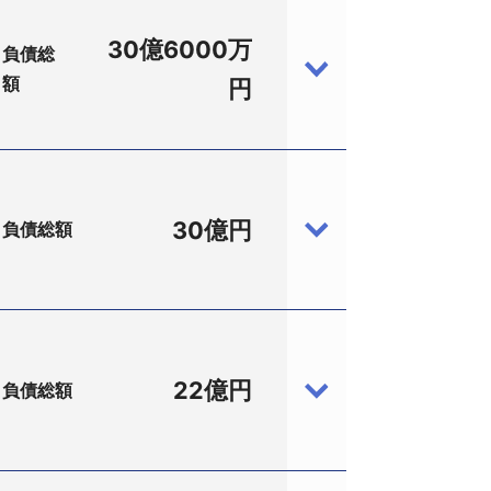
30億6000万
負債総
額
円
30億円
負債総額
－3－5、設立1990（平成2）年1月、資本
達郎弁護士（鈴木達郎法律事務所、大阪
0万円。
晶モニターの輸入や中国進出企業サポー
テレビの扱いを増やした。13型から50
22億円
負債総額
大したなどとして、2019年5月期に
3－1－9、設立1986（昭和61）年4月、
命令を受けた。申請代理人は鈴木学弁護士
担保に資金調達を重ねていた。また、
融債務を中心に30億円。
ていた親密先の企業が2019年末に連