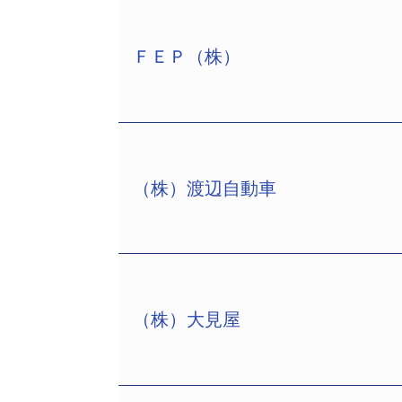
ＦＥＰ（株）
（株）渡辺自動車
ＦＥＰ（株）（TSR企業コード:57130
金5000万円、木下直義社長）は8月
市北区梅田1－1－3、電話06－4796
ＩＴ関連のハードウェア・ソフトウェ
ト事業にも注力し、業容は次第に拡大。
（株）大見屋
型までを扱い「メイド・イン・ジャパン
（株）渡辺自動車（TSR企業コード:400
は売上高95億5768万円にまで急伸し
資本金5000万円、生山忠夫社長）は
しかし、業容拡大の一方で運転資金需
（西村あさひ法律事務所、東京都千代田区
2018年頃からは粉飾決算や循環取引