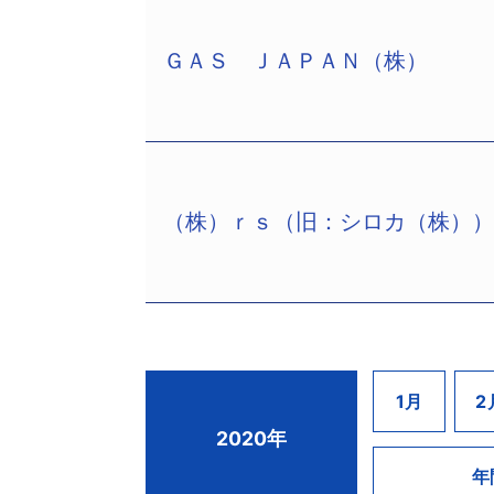
1934年2月創業、欧州高級車を中心
絡難に陥り、同時に当社も資金繰りの
扱い、特にシトロエン、マセラティに
回の措置となった。
ＧＡＳ ＪＡＰＡＮ（株）
た。ピーク時の2017年12月期は売上
（株）大見屋（TSR企業コード:82000
円の赤字を計上し、債務超過に転落し
5000万円、谷本正博社長）は8月3
2018年12月期は売上が減少に転じ
務所、大阪府大阪市北区中之島3－2－4、
入車販売業者と資本提携し、傘下に入り
1924年、谷本商店の屋号で雑貨店を
字に転落し資金繰りが逼迫。金融機関
店名でスーパーマーケット業に転換、1
（株）ｒｓ（旧：シロカ（株）
県内南予地区に積極的に店舗を展開し、
ＧＡＳ ＪＡＰＡＮ（株）（TSR企業コード:
攻勢に加え、隣県同業者の進出やドラ
月、資本金1億円、代表清算人：松本晋
2016年3月には「しんばし保手店」
イタリアの「ＧＲＯＴＴＯ Ｓ．ｐ．
2019年7月期の売上高は約39億70
ス）」の販売を手掛けていた。商品は
込めず、2020年8月末の決済資金の
アルウェアや服飾雑貨を取り扱ってい
2007年12月期には売上高約12億円を
（株）ｒｓ（TSR企業コード:294438
1月
2
しかし、近年は消費の低迷などから、
表清算人：権田修一弁護士）は7月21日
2020年
30日、株主総会の決議により解散して
キッチン家電の販売を中心に事業を展
年
発、生産拠点を構えて自社ブランド製