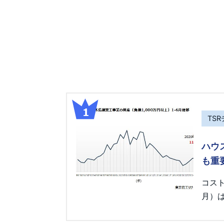
TS
ハウ
も重
コス
月）は