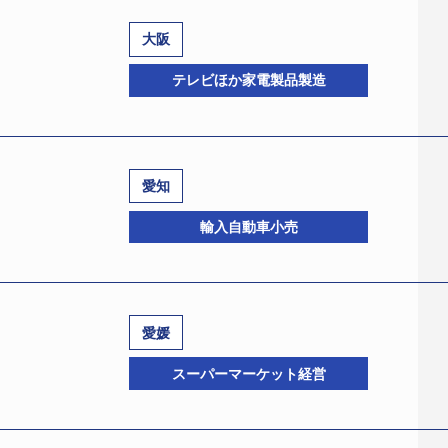
大阪
テレビほか家電製品製造
愛知
1622、法人番号：9120001110059、大阪市中央区南本町3
輸入自動車小売
3日、大阪地裁より破産開始決定を受けた。破産管財人には鈴木
－7000）が選任された。負債総額は債権者20名に対し30億600
ア開発、販売を行っていた。また、国際戦略として中国製液
さらに近年は、山梨県内に工場を新設し、自社ブランドの液晶
愛媛
」を謳い文句に大手家電量販店や病院施設、宿泊施設に販路を拡
837765、法人番号:6180001009711、名古屋市昭和区白金
スーパーマーケット経営
ていた。
8月31日、名古屋地裁に民事再生法の適用を申請し同日、監督
要も膨張。外部資金への依存度が高まり、近時は売掛債権を
大手町1－1－2、電話03－6250－6200）。負債総額は金
を指摘する声が増えていた。こうしたなか、ともに業容を拡大させ