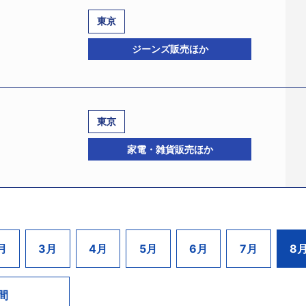
に扱う独立系の自動車ディーラー。シトロエン、マセラティ、
逼迫を露呈。複数の企業との架空循環取引が発覚し、信用が失
ついては正規販売店となっていた。また、これに付帯して車検
東京
高約41億円を計上。しかし、人件費の負担が重く過去から赤字を
0345、法人番号:3500001015349、宇和島市新町1－4－6
ジーンズ販売ほか
た。
1日、松山地裁に破産を申請した。申請代理人は野城大介、貞嘉
たものの、関連会社の合併に伴い引き受けた土地などの評価益
電話06－4708－5671）。負債総額は22億円。
、体制の改善を図っていた。しかし、2019年12月期は販売不
創業。1948年4月、現本社地で「大見屋人形店」を開設し、1
への返済にも窮する事態となり、自力再建を断念した。
965年には店名を「しんばし」とした。地域に密着したスー
東京
）
1994年7月期にはピークとなる売上高約85億9400万円を
296603104、法人番号:4010401098579、渋谷区渋谷2
家電・雑貨販売ほか
ッグストアの乱立から厳しい業況に陥り、不採算店舗を閉鎖す
延氏）は8月11日、東京地裁より特別清算開始決定を受けた。負
を閉鎖、以降5店舗での運営となり、各種イベント等を実施す
Ａ．」（以下、ＧＲＯＴＴＯ社）の日本法人で、カジュアル
0万円と40億円を割り込み、採算性も悪化していた。多額の有利
ジーンズがメインで、そのほかＴシャツ、パンツ、ニット、ワ
めども立たないことから、事業継続を断念した。
た。東京や大阪、名古屋などの百貨店や商業施設に店舗を展開
あげていた。
564、法人番号:2010001075591、千代田区麹町3－3、設立
月
3月
4月
5月
6月
7月
8
販売不振に陥っていた。そのため、ＧＲＯＴＴＯ社が日本市場か
、東京地裁に特別清算を申請し8月3日、特別清算開始決定を受け
いた。
開。一時、自社サイトや提携サイトを通じた小売にも進出したが
間
品を企画。コーヒーメーカーやオーブントースター、電気圧力