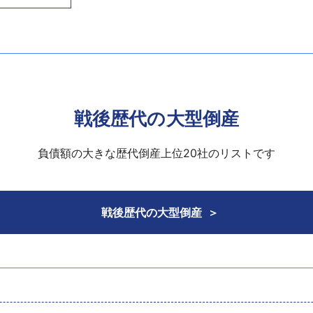
18年1月期は売上高44億4464万円をあげていた。
「速暖マイカヒーター」の不具合で2019年2月、対象製品の回
融機関に支援を要請し、借入金の元本棚上げを行う一方、債権
債権放棄などの再建計画が承認された。12月25日、会社分割の
3、法人番号:9010001200333、千代田区）に事業を譲渡し
議により解散していた。
戦後歴代の大型倒産
負債額の大きな歴代倒産上位20社のリストです
戦後歴代の大型倒産