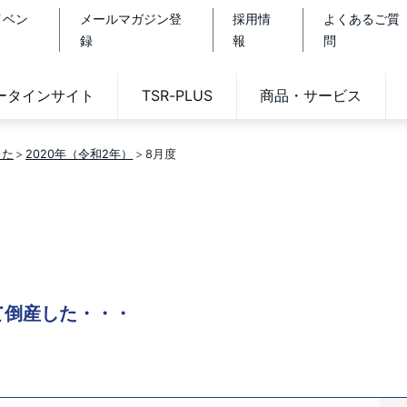
イベン
メールマガジン登
採用情
よくあるご質
録
報
問
データインサイト
TSR-PLUS
商品・サービス
した
2020年（令和2年）
8月度
て倒産した・・・