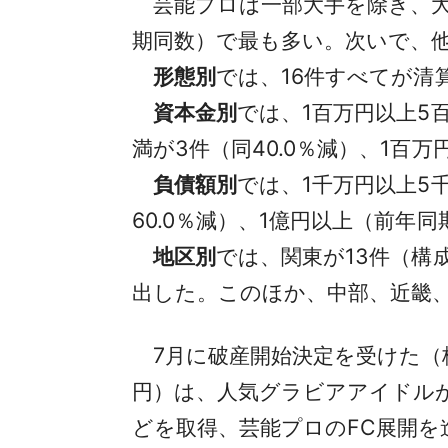
芸能プロは一部大手を除き、大
期同数）で最も多い。次いで、他
形態別
では、16件すべてが清
資本金別
では、1百万円以上5
満が3件（同40.0％減）、1百万
負債額別
では、1千万円以上5
60.0％減）、1億円以上（前年
地区別
では、関東が13件（構成
出した。このほか、中部、近畿
7月に破産開始決定を受けた（株
円）は、人気グラビアアイドル
どを取得、芸能プロのFC展開を