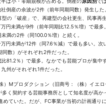
半は小・零細規模が占める。倒産の
原因別
で
社倒産の余波が2件（前年同期同数）発生した
算型の「破産」で、再建型の会社更生、民事再
百万円未満が9件（前年同期比12.5％増）で最
円未満の2件（同100.0％増）と続く。
千万円未満が12件（同7.6％減）で最も多い。次
同期同数）がそれぞれ2件だった。
比81.2％）で最多。なかでも芸能プロが集中す
、九州がそれぞれ1件だった。
）Mプロダクション（旧商号：（株）イエローキ
が多く契約する芸能事務所として知名度が高か
進めていた。だが、FC事業が当初の計画通り