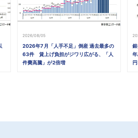
2026/08/05
20
以
2026年7月「人手不足」倒産 過去最多の
銀
63件 賃上げ負担がジワリ広がる、「人
年
件費高騰」が2倍増
円