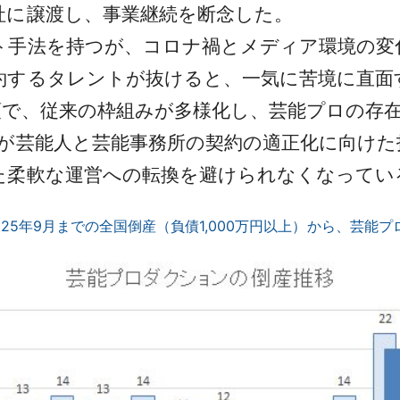
社に譲渡し、事業継続を断念した。
手法を持つが、コロナ禍とメディア環境の変
約するタレントが抜けると、一気に苦境に直面
の台頭で、従来の枠組みが多様化し、芸能プロの
が芸能人と芸能事務所の契約の適正化に向けた
た柔軟な運営への転換を避けられなくなってい
025年9月までの全国倒産（負債1,000万円以上）から、芸