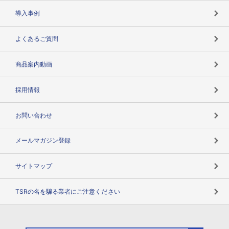
海外取引のノウハウ
パートナー体制
導入事例
企業データの有効活用
マルチステークホルダー
よくあるご質問
コンプライアンスチェック
商品案内動画
用語辞典
採用情報
お問い合わせ
メールマガジン登録
サイトマップ
TSRの名を騙る業者にご注意ください