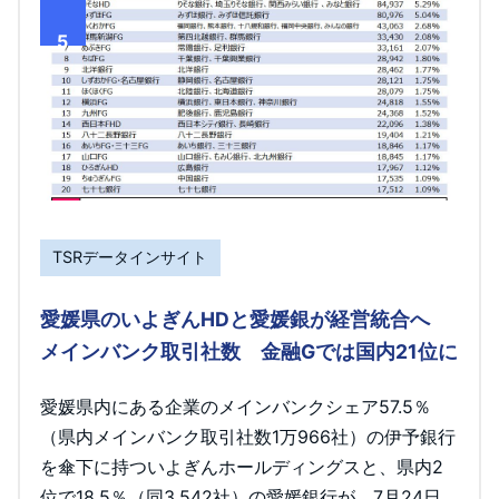
5
TSRデータインサイト
愛媛県のいよぎんHDと愛媛銀が経営統合へ
メインバンク取引社数 金融Gでは国内21位に
愛媛県内にある企業のメインバンクシェア57.5％
（県内メインバンク取引社数1万966社）の伊予銀行
を傘下に持ついよぎんホールディングスと、県内2
位で18.5％（同3,542社）の愛媛銀行が、7月24日