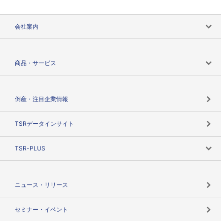
会社案内
会社案内トップ
商品・サービス
会社概要
カテゴリで探す
倒産・注目企業情報
TSRのビジョン
目的で探す
TSRデータインサイト
創業のあゆみ
ニーズで探す
TSR-PLUS
TSRのCSR
役割で探す
TSR-PLUSトップ
支社店一覧
ニュース・リリース
失敗しない与信管理とは
決算情報
セミナー・イベント