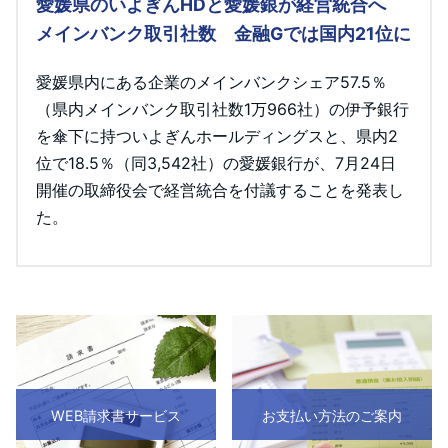
愛媛県のいよぎんHDと愛媛銀が経営統合へ
メインバンク取引社数 金融Gでは国内21位に
愛媛県内にある企業のメインバンクシェア57.5％
（県内メインバンク取引社数1万966社）の伊予銀行
を傘下に持ついよぎんホールディングスと、県内2
位で18.5％（同3,542社）の愛媛銀行が、7月24日
開催の取締役会で経営統合を付議することを発表し
た。
WEB請求書サービス
お支払い方法のご案内