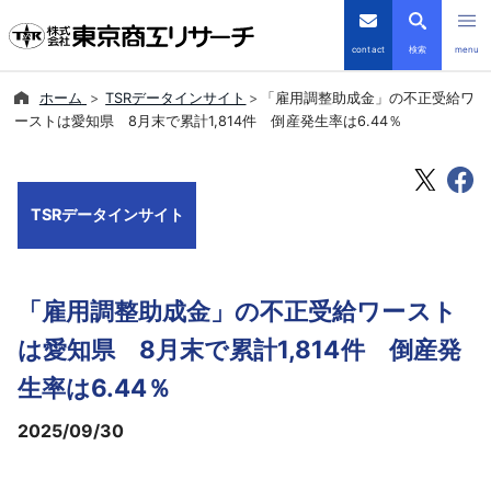
contact
検索
menu
ホーム
TSRデータインサイト
「雇用調整助成金」の不正受給ワ
倒産・注目企業情報
ーストは愛知県 8月末で累計1,814件 倒産発生率は6.44％
TSRデータインサイト
TSRデータインサイト
TSR-PLUS
優良企業サイト
「雇用調整助成金」の不正受給ワースト
会社案内
は愛知県 8月末で累計1,814件 倒産発
生率は6.44％
商品・サービス
2025/09/30
導入事例