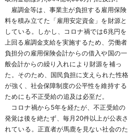
雇調金等は、事業主が負担する雇用保険
料を積み立てた「雇用安定資金」を財源と
している。しかし、コロナ禍では6兆円を
上回る雇調金支給を実施するため、労働者
負担分の雇用保険会計からの借入や国の一
般会計からの繰り入れにより財源を補っ
た。そのため、国民負担に支えられた性格
が強く、社会保障制度の公平性を維持する
ためにも不正受給の追及は必至だ。
コロナ禍から5年を経たが、不正受給の
発覚は後を絶たず、毎月20件以上が公表さ
れている。正直者が馬鹿を見ない社会のた