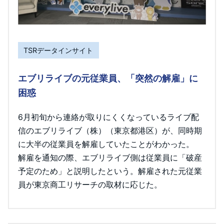
TSRデータインサイト
エブリライブの元従業員、「突然の解雇」に
困惑
6月初旬から連絡が取りにくくなっているライブ配
信のエブリライブ（株）（東京都港区）が、同時期
に大半の従業員を解雇していたことがわかった。
解雇を通知の際、エブリライブ側は従業員に「破産
予定のため」と説明したという。解雇された元従業
員が東京商工リサーチの取材に応じた。